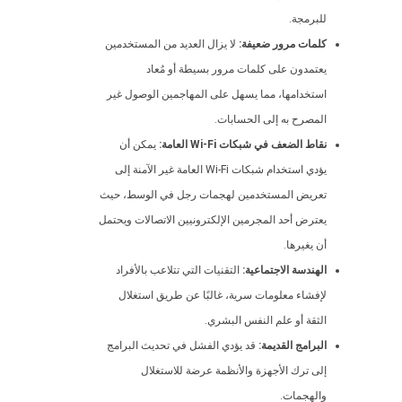
للبرمجة.
كلمات مرور ضعيفة:
لا يزال العديد من المستخدمين
يعتمدون على كلمات مرور بسيطة أو مُعاد
استخدامها، مما يسهل على المهاجمين الوصول غير
المصرح به إلى الحسابات.
نقاط الضعف في شبكات Wi-Fi العامة:
يمكن أن
يؤدي استخدام شبكات Wi-Fi العامة غير الآمنة إلى
تعريض المستخدمين لهجمات رجل في الوسط، حيث
يعترض أحد المجرمين الإلكترونيين الاتصالات ويحتمل
أن يغيرها.
الهندسة الاجتماعية:
التقنيات التي تتلاعب بالأفراد
لإفشاء معلومات سرية، غالبًا عن طريق استغلال
الثقة أو علم النفس البشري.
البرامج القديمة:
قد يؤدي الفشل في تحديث البرامج
إلى ترك الأجهزة والأنظمة عرضة للاستغلال
والهجمات.