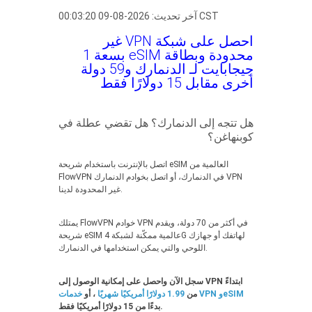
آخر تحديث: 2026-08-09 00:03:20 CST
احصل على شبكة VPN غير
محدودة وبطاقة eSIM بسعة 1
جيجابايت لـ الدنمارك و59 دولة
أخرى مقابل 15 دولارًا فقط
هل تتجه إلى الدنمارك؟ هل تقضي عطلة في
كوبنهاغن؟
اتصل بالإنترنت باستخدام شريحة eSIM العالمية من
FlowVPN في الدنمارك، أو اتصل بخوادم الدنمارك VPN
غير المحدودة لدينا.
يمتلك FlowVPN خوادم VPN في أكثر من 70 دولة، ويقدم
شريحة eSIM عالمية ممكّنة لشبكة 4G لهاتفك أو جهازك
اللوحي والتي يمكن استخدامها في الدنمارك.
سجل الآن واحصل على إمكانية الوصول إلى VPN ابتداءً
خدمات VPN وeSIM
من
1.99 دولارًا أمريكيًا شهريًا
، أو
بدءًا من 15 دولارًا أمريكيًا فقط.