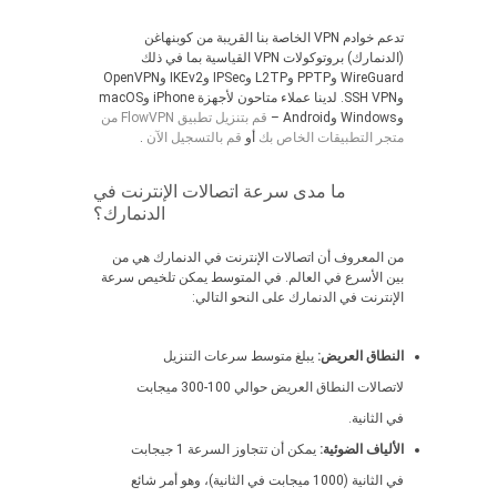
تدعم خوادم VPN الخاصة بنا القريبة من كوبنهاغن
(الدنمارك) بروتوكولات VPN القياسية بما في ذلك
WireGuard وPPTP وL2TP وIPSec وIKEv2 وOpenVPN
وSSH VPN. لدينا عملاء متاحون لأجهزة iPhone وmacOS
وWindows وAndroid –
قم بتنزيل تطبيق FlowVPN من
متجر التطبيقات الخاص بك
أو
قم بالتسجيل الآن
.
ما مدى سرعة اتصالات الإنترنت في
الدنمارك؟
من المعروف أن اتصالات الإنترنت في الدنمارك هي من
بين الأسرع في العالم. في المتوسط يمكن تلخيص سرعة
الإنترنت في الدنمارك على النحو التالي:
النطاق العريض:
يبلغ متوسط سرعات التنزيل
لاتصالات النطاق العريض حوالي 100-300 ميجابت
في الثانية.
الألياف الضوئية:
يمكن أن تتجاوز السرعة 1 جيجابت
في الثانية (1000 ميجابت في الثانية)، وهو أمر شائع