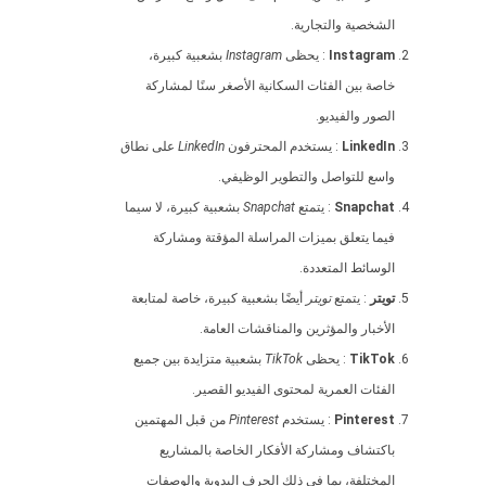
الشخصية والتجارية.
Instagram
: يحظى
Instagram
بشعبية كبيرة،
خاصة بين الفئات السكانية الأصغر سنًا لمشاركة
الصور والفيديو.
LinkedIn
: يستخدم المحترفون
LinkedIn
على نطاق
واسع للتواصل والتطوير الوظيفي.
Snapchat
: يتمتع
Snapchat
بشعبية كبيرة، لا سيما
فيما يتعلق بميزات المراسلة المؤقتة ومشاركة
الوسائط المتعددة.
تويتر
: يتمتع
تويتر
أيضًا بشعبية كبيرة، خاصة لمتابعة
الأخبار والمؤثرين والمناقشات العامة.
TikTok
: يحظى
TikTok
بشعبية متزايدة بين جميع
الفئات العمرية لمحتوى الفيديو القصير.
Pinterest
: يستخدم
Pinterest
من قبل المهتمين
باكتشاف ومشاركة الأفكار الخاصة بالمشاريع
المختلفة، بما في ذلك الحرف اليدوية والوصفات