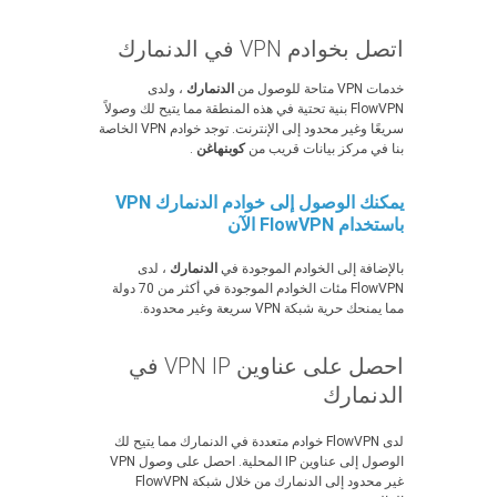
اتصل بخوادم VPN في الدنمارك
خدمات VPN متاحة للوصول من
الدنمارك
، ولدى
FlowVPN بنية تحتية في هذه المنطقة مما يتيح لك وصولاً
سريعًا وغير محدود إلى الإنترنت. توجد خوادم VPN الخاصة
بنا في مركز بيانات قريب من
كوبنهاغن
.
يمكنك الوصول إلى خوادم الدنمارك VPN
باستخدام FlowVPN الآن
بالإضافة إلى الخوادم الموجودة في
الدنمارك
، لدى
FlowVPN مئات الخوادم الموجودة في أكثر من 70 دولة
مما يمنحك حرية شبكة VPN سريعة وغير محدودة.
احصل على عناوين VPN IP في
الدنمارك
لدى FlowVPN خوادم متعددة في الدنمارك مما يتيح لك
الوصول إلى عناوين IP المحلية. احصل على وصول VPN
غير محدود إلى الدنمارك من خلال شبكة FlowVPN