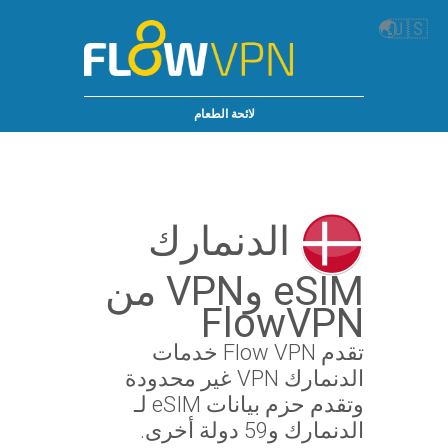
🌏
🇺🇸
لائحة الطعام
الدنمارك
eSIM وVPN من
FlowVPN
تقدم Flow VPN خدمات
الدنمارك VPN غير محدودة
وتقدم حزم بيانات eSIM لـ
الدنمارك و59 دولة أخرى.