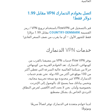
العالمية.
اتصل بخوادم الدنمارك VPN مقابل 1.99
دولار فقط!
قم بالتسجيل في FlowVPN باستخدام ترويج VPN / رمز
القسيمة
COUNTRY-DENMARK
مقابل 1.99 دولارًا
فقط للشهر الأول – أي ما يقرب من نصف السعر العادي!
خدمات VPN الدنمارك
يوفر Flow VPN خدمات VPN من مضيفنا بالقرب من
كوبنهاغن، الدنمارك. تعد الخوادم القريبة من كوبنهاغن
جزءًا من شبكتنا العالمية عالية السرعة التي تغطي أكثر
من 100 موقع في أكثر من 60 دولة. نحن نقدم خدمات
الدنمارك VPN غير محدودة مع نسخة تجريبية مجانية،
ونحمي بياناتك مما يسمح لك بالوصول إلى الإنترنت
بخصوصية وأمان. نحن لا نحدد الحد الأقصى لعرض النطاق
الترددي الخاص بك بشكل مصطنع.
لدينا خوادم متعددة في الدنمارك توفر اتصالاً سريعًا
وموثوقًا.