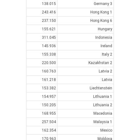
138.015
Germany 3
243.416
Hong Kong 1
237.150
Hong Kong 6
155.621
Hungary
311.045
Indonesia
145.936
Ireland
155.338
Italy 2
220.500
Kazakhstan 2
160.763
Latvia 2
161.218
Latvia
153.382
Liechtenstein
154.957
Lithuania 1
150.205
Lithuania 2
168.955
Macedonia
257.504
Malaysia 1
162.354
Mexico
170.963
Moldova