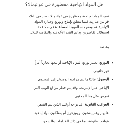
هل المواد الإباحية محظورة في غواتيمالا؟
نعم، المواد الإباحية محظورة في غواتيمالا. يوجد في البلاد
قوانين صارمة فيما يتعلق بإنتاج وتوزيع وحيازة المواد
الإباحية. تم وضع هذه القيود للمساعدة في مكافحة
استغلال القاصرين ودعم القيم الأخلاقية والثقافية للبلاد.
بخاصة:
التوزيع:
يعتبر توزيع المواد الإباحية أو بيعها تجارياً أمراً
غير قانوني.
الوصول:
غالبًا ما تتم مراقبة الوصول إلى المحتوى
الإباحي عبر الإنترنت، وقد يتم حظر مواقع الويب التي
تعرض مثل هذا المحتوى.
العواقب القانونية:
قد يواجه أولئك الذين يتم القبض
عليهم وهم ينتجون أو يوزعون أو يمتلكون مواد إباحية
عواقب قانونية، بما في ذلك الغرامات والسجن.