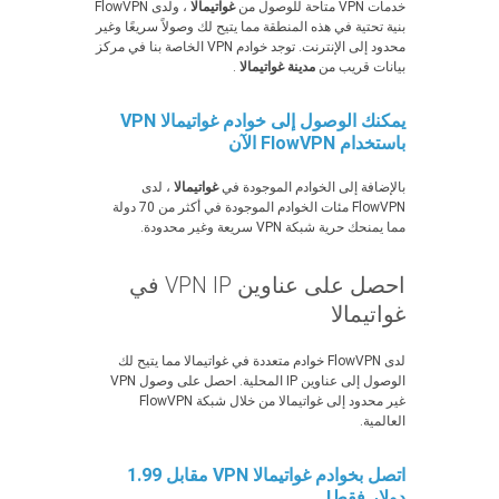
خدمات VPN متاحة للوصول من
غواتيمالا
، ولدى FlowVPN
بنية تحتية في هذه المنطقة مما يتيح لك وصولاً سريعًا وغير
محدود إلى الإنترنت. توجد خوادم VPN الخاصة بنا في مركز
بيانات قريب من
مدينة غواتيمالا
.
يمكنك الوصول إلى خوادم غواتيمالا VPN
باستخدام FlowVPN الآن
بالإضافة إلى الخوادم الموجودة في
غواتيمالا
، لدى
FlowVPN مئات الخوادم الموجودة في أكثر من 70 دولة
مما يمنحك حرية شبكة VPN سريعة وغير محدودة.
احصل على عناوين VPN IP في
غواتيمالا
لدى FlowVPN خوادم متعددة في غواتيمالا مما يتيح لك
الوصول إلى عناوين IP المحلية. احصل على وصول VPN
غير محدود إلى غواتيمالا من خلال شبكة FlowVPN
العالمية.
اتصل بخوادم غواتيمالا VPN مقابل 1.99
دولار فقط!