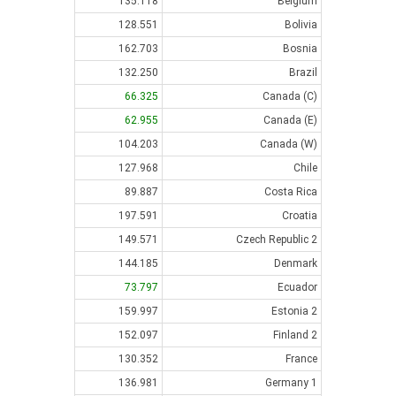
135.118
Belgium
128.551
Bolivia
162.703
Bosnia
132.250
Brazil
66.325
Canada (C)
62.955
Canada (E)
104.203
Canada (W)
127.968
Chile
89.887
Costa Rica
197.591
Croatia
149.571
Czech Republic 2
144.185
Denmark
73.797
Ecuador
159.997
Estonia 2
152.097
Finland 2
130.352
France
136.981
Germany 1