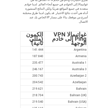
نجري اختبارات ping من خادم VPN الخاص بنا في
غواتيمالا إلى الخوادم في جميع أنحاء العالم. لدينا خوادم
متعددة في جميع المواقع تقريبًا ولكن النتائج المنشورة
أدناه هي أحدث نتائج الاختبار. قد يكون لدينا طرق محسّنة
أسرع من موقعك بناءً على مسار IP الخاص بك عند
الاتصال.
غواتيمالا VPN
الكمون
Ping إلى خادم
(مللي
الوجهة
ثانية)
141.444
Argentina
187.840
Armenia
235.477
Australia 1
246.167
Australia 3
200.743
Azerbaijan 2
204.542
Azerbaijan
219.621
Bahrain
218.704
Bahrain (UK)
219.540
Bahrain (USA)