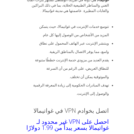
غواتيمالا
هي دولة في أمريكا الوسطى تشتهر بتراث المايا
الغني والمناظر الطبيعية الخلابة، بما في ذلك البراكين
والغابات المطيرة. عاصمتها هي
مدينة غواتيمالا
.
تتوسع خدمات الإنترنت في غواتيمالا، حيث يتمكن
المزيد من الأشخاص من الوصول إليها كل عام.
وينتشر الإنترنت عبر الهاتف المحمول على نطاق
واسع، مما يوفر الاتصال بالمناطق الريفية.
يقدم العديد من مزودي خدمة الإنترنت خططًا متنوعة
للنطاق العريض، على الرغم من أن السرعة
والموثوقية يمكن أن تختلف.
تهدف المبادرات الحكومية إلى زيادة المعرفة الرقمية
والوصول إلى الإنترنت.
اتصل بخوادم VPN في غواتيمالا
احصل على VPN غير محدود لـ
غواتيمالا بسعر يبدأ من 1.99 دولارًا