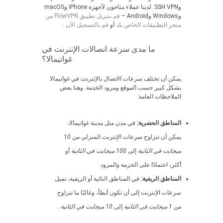
وSSH VPN. لدينا عملاء متاحون لأجهزة iPhone وmacOS
وWindows وAndroid –
قم بتنزيل تطبيق FlowVPN من
متجر التطبيقات الخاص بك
أو
قم بالتسجيل الآن
.
ما مدى سرعة اتصالات الإنترنت في
غواتيمالا؟
يمكن أن تختلف سرعات الاتصال بالإنترنت في غواتيمالا
بشكل كبير حسب الموقع ومزود الخدمة. وهنا بعض
الملاحظات العامة:
المناطق الحضرية:
في مدن مثل مدينة غواتيمالا،
يمكن أن تتراوح سرعات الإنترنت المنزلي من
10
ميجابت في الثانية
إلى
100 ميجابت في الثانية
أو
أكثر، اعتمادًا على الحزمة والمزود.
المناطق الريفية:
في المناطق النائية أو الريفية، تميل
سرعات الإنترنت إلى أن تكون أبطأ، وغالبًا ما تتراوح
من
1 ميجابت في الثانية
إلى
10 ميجابت في الثانية
.