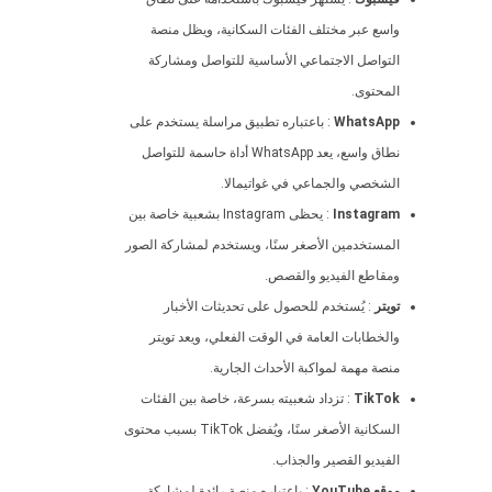
واسع عبر مختلف الفئات السكانية، ويظل منصة
التواصل الاجتماعي الأساسية للتواصل ومشاركة
المحتوى.
WhatsApp
: باعتباره تطبيق مراسلة يستخدم على
نطاق واسع، يعد WhatsApp أداة حاسمة للتواصل
الشخصي والجماعي في غواتيمالا.
Instagram
: يحظى Instagram بشعبية خاصة بين
المستخدمين الأصغر سنًا، ويستخدم لمشاركة الصور
ومقاطع الفيديو والقصص.
تويتر
: يُستخدم للحصول على تحديثات الأخبار
والخطابات العامة في الوقت الفعلي، ويعد تويتر
منصة مهمة لمواكبة الأحداث الجارية.
TikTok
: تزداد شعبيته بسرعة، خاصة بين الفئات
السكانية الأصغر سنًا، ويُفضل TikTok بسبب محتوى
الفيديو القصير والجذاب.
موقع YouTube
: باعتباره منصة رائدة لمشاركة