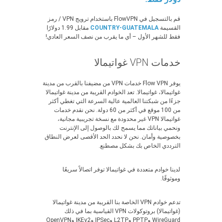
قم بالتسجيل في FlowVPN باستخدام ترويج VPN / رمز
القسيمة
COUNTRY-GUATEMALA
مقابل 1.99 دولارًا
فقط للشهر الأول – أي ما يقرب من نصف السعر العادي!
خدمات VPN غواتيمالا
يوفر Flow VPN خدمات VPN من مضيفنا بالقرب من مدينة
غواتيمالا، غواتيمالا. تعد الخوادم القريبة من مدينة غواتيمالا
جزءًا من شبكتنا العالمية عالية السرعة التي تغطي أكثر
من 100 موقع في أكثر من 60 دولة. نحن نقدم خدمات
غواتيمالا VPN غير محدودة مع نسخة تجريبية مجانية،
ونحمي بياناتك مما يسمح لك بالوصول إلى الإنترنت
بخصوصية وأمان. نحن لا نحدد الحد الأقصى لعرض النطاق
الترددي الخاص بك بشكل مصطنع.
لدينا خوادم متعددة في غواتيمالا توفر اتصالاً سريعًا
وموثوقًا.
تدعم خوادم VPN الخاصة بنا القريبة من مدينة غواتيمالا
(غواتيمالا) بروتوكولات VPN القياسية بما في ذلك
WireGuard وPPTP وL2TP وIPSec وIKEv2 وOpenVPN