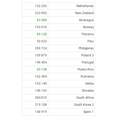
132.225
Netherlands
223.992
New Zealand
63.309
Nicaragua
153.518
Norway
69.120
Panama
92.623
Peru
250.724
Philippines
159.879
Poland 3
149.454
Portugal
53.138
Puerto Rico
162.384
Romania
153.149
Serbia
145.102
Slovakia
284.015
South Africa
219.108
South Korea 2
140.919
Spain 1