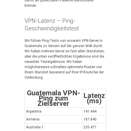
damit wir potenzielle Probleme identifizieren
können.
VPN-Latenz – Ping-
Geschwindigkeitstest
Wir führen Ping-Tests von unserem VPN-Server in
Guatemala zu Servern auf der ganzen Welt durch.
Wir haben mehrere Server an fast allen Standorten,
aber die unten veröffentlichten Ergebnisse sind die
neuesten Testergebnisse. Wir haben
möglicherweise schnellere optimierte Routen von
Ihrem Standort basierend auf Ihrer IP-Route bei der
Verbindung.
Guatemala VPN-
Latenz
Ping zum
(ms)
Zielserver
Argentina
141.444
Armenia
187.840
Australia 1
235.477