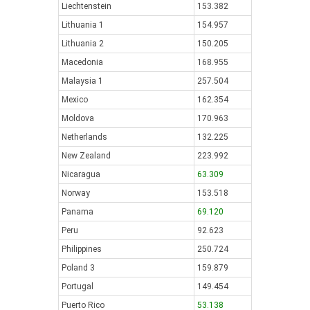
Liechtenstein
153.382
Lithuania 1
154.957
Lithuania 2
150.205
Macedonia
168.955
Malaysia 1
257.504
Mexico
162.354
Moldova
170.963
Netherlands
132.225
New Zealand
223.992
Nicaragua
63.309
Norway
153.518
Panama
69.120
Peru
92.623
Philippines
250.724
Poland 3
159.879
Portugal
149.454
Puerto Rico
53.138