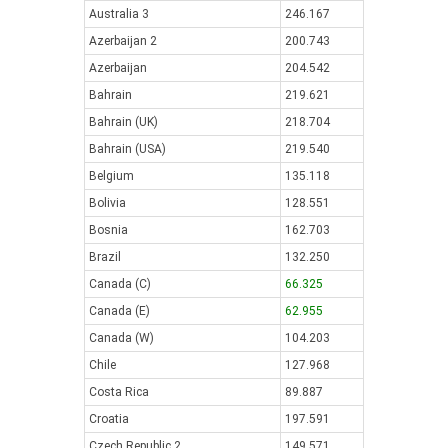
Australia 3
246.167
Azerbaijan 2
200.743
Azerbaijan
204.542
Bahrain
219.621
Bahrain (UK)
218.704
Bahrain (USA)
219.540
Belgium
135.118
Bolivia
128.551
Bosnia
162.703
Brazil
132.250
Canada (C)
66.325
Canada (E)
62.955
Canada (W)
104.203
Chile
127.968
Costa Rica
89.887
Croatia
197.591
Czech Republic 2
149.571