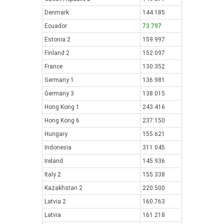
Denmark
144.185
Ecuador
73.797
Estonia 2
159.997
Finland 2
152.097
France
130.352
Germany 1
136.981
Germany 3
138.015
Hong Kong 1
243.416
Hong Kong 6
237.150
Hungary
155.621
Indonesia
311.045
Ireland
145.936
Italy 2
155.338
Kazakhstan 2
220.500
Latvia 2
160.763
Latvia
161.218