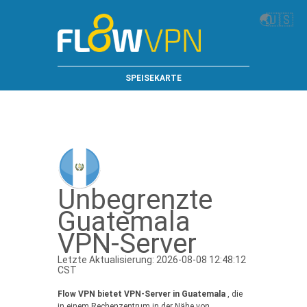
🌏
🇺🇸
SPEISEKARTE
Unbegrenzte
Guatemala
VPN-Server
Letzte Aktualisierung: 2026-08-08 12:48:12
CST
Flow VPN bietet VPN-Server in Guatemala
, die
in einem Rechenzentrum in der Nähe von