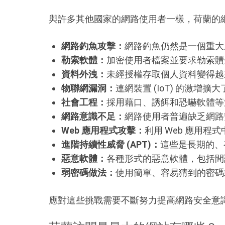
與許多其他國家的網路使用者一樣，荷蘭的
網路釣魚攻擊：
網路釣魚仍然是一個重大
勒索軟體：
加密使用者檔案並要求勒索贖
資料外洩：
未經授權存取個人資料變得越
物聯網漏洞：
連網裝置 (IoT) 的激
社會工程：
採用藉口、誘餌和恐嚇軟體等
網路意識不足：
網路使用者普遍缺乏網路
Web 應用程式攻擊：
利用 Web 應用程
進階持續性威脅 (APT)：
這些是長期的、
惡意軟體：
各種形式的惡意軟體，包括間
弱密碼做法：
使用簡單、容易猜到的密碼
應對這些挑戰需要不斷努力提高網路安全意