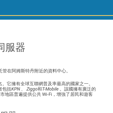
 伺服器
託管在阿姆斯特丹附近的資料中心。
名。它擁有全球互聯網普及率最高的國家之一。
者包括
KPN
、
Ziggo
和
T-Mobile
。該國擁有廣泛的
城市地區普遍提供公共 Wi-Fi，增強了居民和遊客