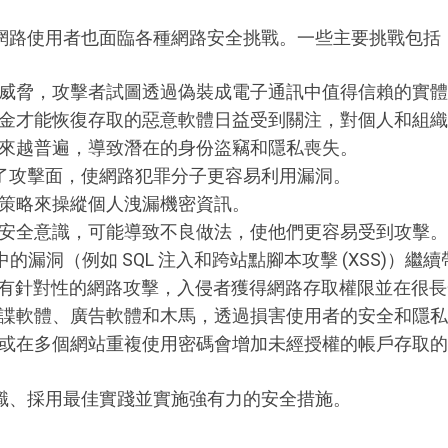
網路使用者也面臨各種網路安全挑戰。一些主要挑戰包括
威脅，攻擊者試圖透過偽裝成電子通訊中值得信賴的實體
金才能恢復存取的惡意軟體日益受到關注，對個人和組織
來越普遍，導致潛在的身份盜竊和隱私喪失。
增擴大了攻擊面，使網路犯罪分子更容易利用漏洞。
策略來操縱個人洩漏機密資訊。
安全意識，可能導致不良做法，使他們更容易受到攻擊。
式中的漏洞（例如 SQL 注入和跨站點腳本攻擊 (XSS)）繼
有針對性的網路攻擊，入侵者獲得網路存取權限並在很長
諜軟體、廣告軟體和木馬，透過損害使用者的安全和隱私
或在多個網站重複使用密碼會增加未經授權的帳戶存取的
識、採用最佳實踐並實施強有力的安全措施。