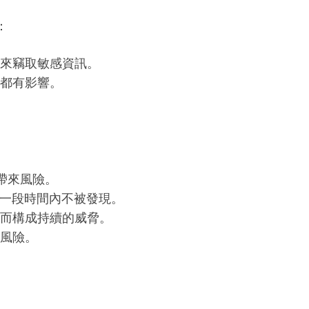
：
來竊取敏感資訊。
都有影響。
續帶來風險。
一段時間內不被發現。
而構成持續的威脅。
風險。