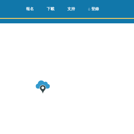
🌏
🇺🇸
報名
下載
支持
⌂ 登錄