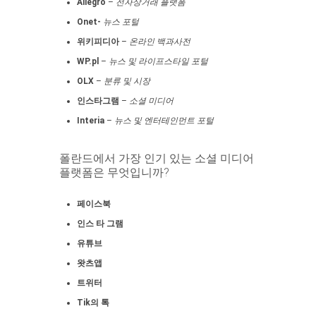
Allegro
–
전자상거래 플랫폼
Onet-
뉴스 포털
위키피디아
–
온라인 백과사전
WP.pl
–
뉴스 및 라이프스타일 포털
OLX
–
분류 및 시장
인스타그램
–
소셜 미디어
Interia
–
뉴스 및 엔터테인먼트 포털
폴란드에서 가장 인기 있는 소셜 미디어
플랫폼은 무엇입니까?
페이스북
인스 타 그램
유튜브
왓츠앱
트위터
Tik의 톡