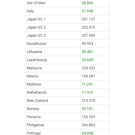
Isle Of Man
38.806
Italy
27.045
Japan DC 1
291.137
Japan DC 2
252.815
Japan DC 3
257.909
Kazakhstan
95.954
Lithuania
39.401
Luxembourg
20.609
Malaysia
228.333
Mexico
190.087
Moldova
71.291
Netherlands
17.310
New Zealand
313.370
Norway
39.181
Panama
153.359
Philippines
366.863
Portugal
64.008