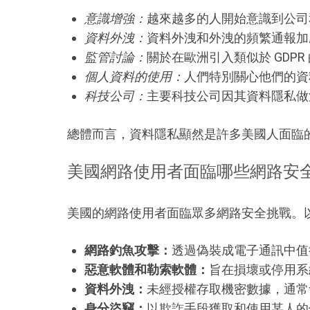
意識增強：
越來越多的人開始意識到公司
資料外洩：
資料外洩和外洩的頻繁通報加
監管討論：
關於在歐洲引入類似於 GDP
個人資料的使用：
人們特別關心他們的資
科技公司：
主要科技公司因其資料隱私做
總體而言，資料隱私顯然是許多美國人面臨
美國網路使用者面臨哪些網路安
美國的網路使用者面臨眾多網路安全挑戰。
網路釣魚攻擊：
透過偽裝成電子通訊中值
惡意軟體和勒索軟體：
旨在損壞或停用系
資料外洩：
未經授權存取機密數據，通常
身分盜竊：
以欺詐手段獲取和使用某人的