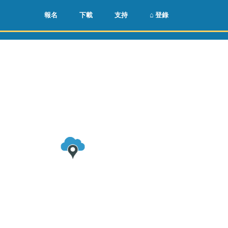
🌏
🇺🇸
報名
下載
支持
⌂ 登錄