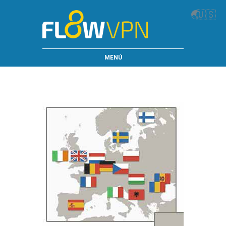
🌏
🇺🇸
MENÚ