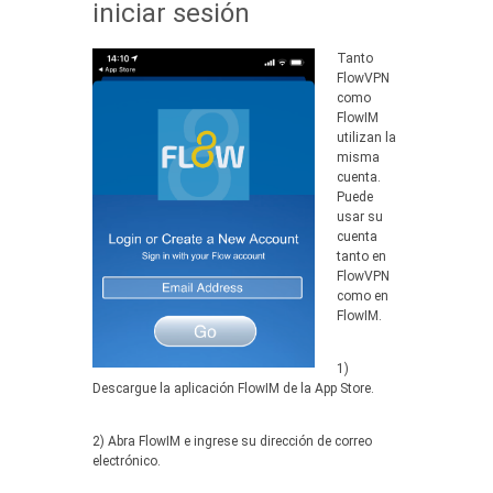
iniciar sesión
Tanto
FlowVPN
como
FlowIM
utilizan la
misma
cuenta.
Puede
usar su
cuenta
tanto en
FlowVPN
como en
FlowIM.
1)
Descargue la aplicación FlowIM de la App Store.
2) Abra FlowIM e ingrese su dirección de correo
electrónico.