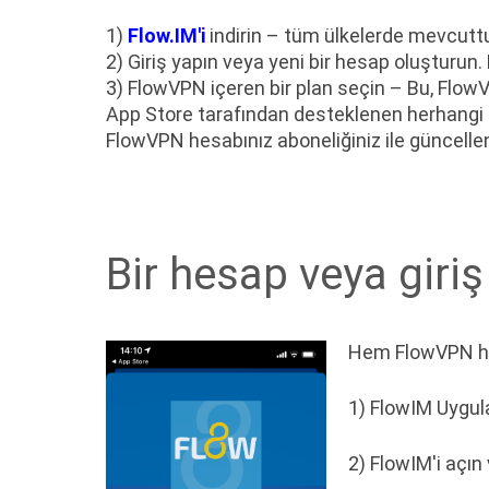
1)
Flow.IM'i
indirin – tüm ülkelerde mevcuttu
2) Giriş yapın veya yeni bir hesap oluşturun.
3) FlowVPN içeren bir plan seçin – Bu, FlowV
App Store tarafından desteklenen herhangi b
FlowVPN hesabınız aboneliğiniz ile güncelle
Bir hesap veya giriş
Hem FlowVPN hem
1) FlowIM Uygula
2) FlowIM'i açın 