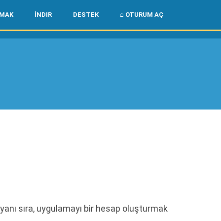
🌏
🇺🇸
LMAK
İNDIR
DESTEK
⌂ OTURUM AÇ
yanı sıra, uygulamayı bir hesap oluşturmak