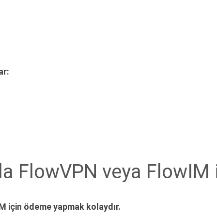
ar:
ıyla FlowVPN veya FlowIM 
IM için ödeme yapmak kolaydır.