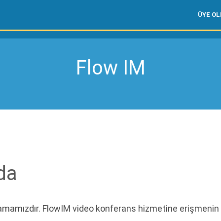
ÜYE O
Flow IM
da
lamamızdır. FlowIM video konferans hizmetine erişmenin 
.