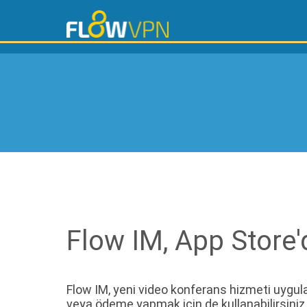
Flow IM, App Store'
Flow IM, yeni video konferans hizmeti uygu
veya ödeme yapmak için de kullanabilirsiniz