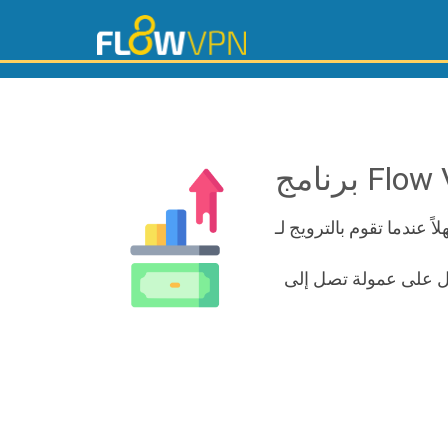
 بـ FlowVPN واحصل على عمولات ضخمة من خلال الترويج لـ FlowVPN – احصل على عمولة تصل إلى