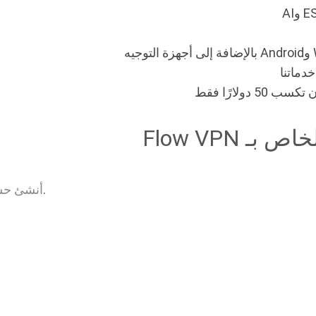
ولارًا فقط
 Flow VPN
وابدأ بالربح اليوم. تطبق الشروط والأحكام.
أنشئ حساب