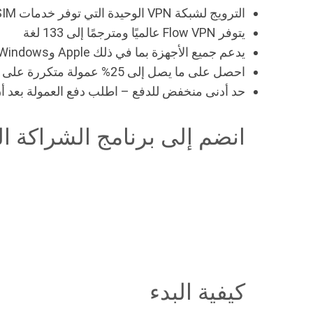
الترويج لشبكة VPN الوحيدة التي توفر خدمات ESIM وAI
يتوفر Flow VPN عالميًا ومترجمًا إلى 133 لغة
يدعم جميع الأجهزة بما في ذلك Apple وWindows وAndroid بالإضافة إلى أجهزة التوجيه
احصل على ما يصل إلى 25% عمولة متكررة على خدماتنا
حد أدنى منخفض للدفع – اطلب دفع العمولة بعد أن تكسب 50 د
انضم إلى برنامج الشراكة الخاص بـ
كيفية البدء