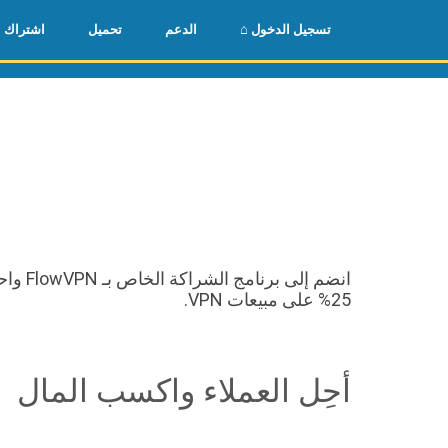
🌏
🇺🇸
⌂ تسجيل الدخول
الدعم
تحميل
اشتراك
25% على مبيعات VPN.
أحِل العملاء واكسب المال