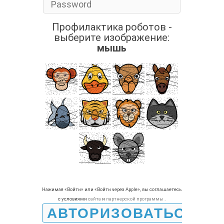
Профилактика роботов -
выберите изображение:
мышь
Нажимая «Войти» или «Войти через Apple», вы соглашаетесь
с условиями
сайта
и
партнерской программы
.