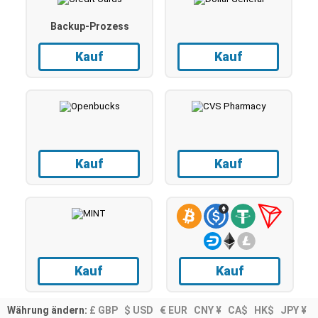
Backup-Prozess
Kauf
Kauf
Kauf
Kauf
Kauf
Kauf
Währung ändern:
£ GBP
$ USD
€ EUR
CNY ¥
CA$
HK$
JPY ¥