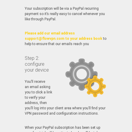
Your subscription will be via a PayPal recurring
payment so it’s really easy to cancel whenever you
like through PayPal.
Please add our email address
support@flowvpn.com to your address book
to
help to ensure that our emails reach you
Step 2:
configure
your device
You’ll receive
an email asking
you to click a link
to verify your
address, then
you’ll log into your client area where you’ll find your
VPN password and configuration instructions.
When your PayPal subscription has been set up