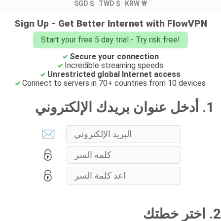
SGD $
TWD $
KRW ₩
Sign Up - Get Better Internet with FlowVPN
Start your free 5 day trial - Try risk free!
Secure your connection
Incredible streaming speeds
Unrestricted global Internet access
Connect to servers in 70+ countries from 10 devices
1. أدخل عنوان بريدك الإلكتروني
2. اختر خطتك