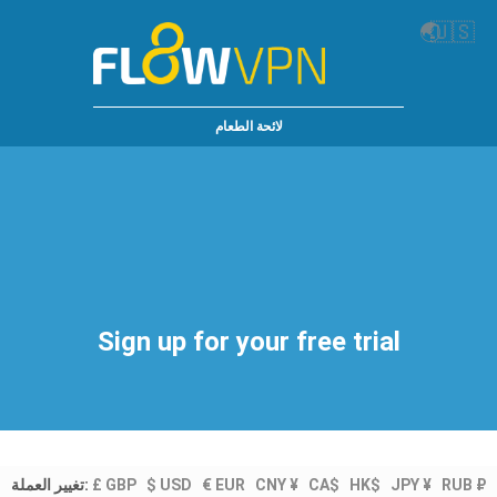
🌏
🇺🇸
لائحة الطعام
Sign up for your free trial
تغيير العملة:
£ GBP
$ USD
€ EUR
CNY ¥
CA$
HK$
JPY ¥
RUB ₽