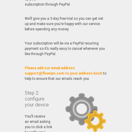
subscription through PayPal.
We’ll give you a 3-day free trial so you can get set
up and make sure you’re happy with our service
before spending any money.
Your subscription will be via a PayPal recurring
payment so it’s really easy to cancel whenever you
like through PayPal.
Please add our email address
support@flowvpn.com to your address book
to
help to ensure that our emails reach you
Step 2:
configure
your device
You’ll receive
an email asking
you to click a link