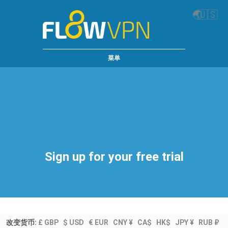
🌏
🇺🇸
菜单
Sign up for your free trial
改变货币:
£ GBP
$ USD
€ EUR
CNY ¥
CA$
HK$
JPY ¥
RUB ₽