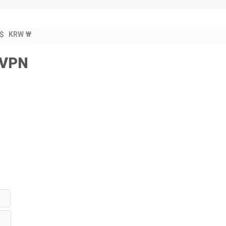
$
KRW ₩
owVPN