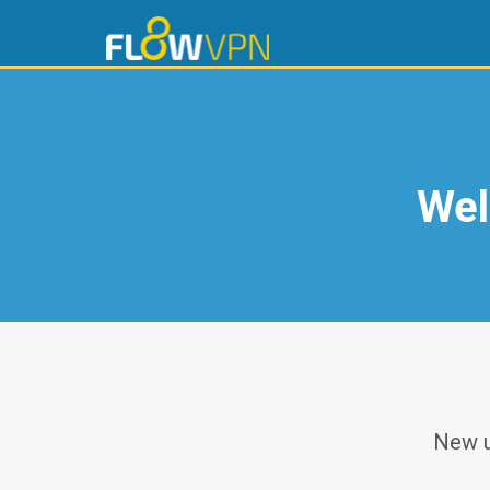
Wel
New u