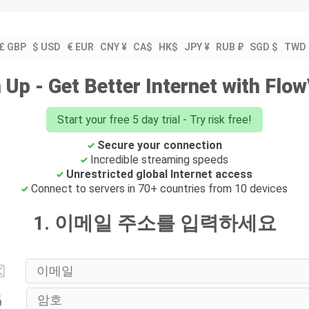
£ GBP
$ USD
€ EUR
CNY ¥
CA$
HK$
JPY ¥
RUB ₽
SGD $
TWD 
 Up - Get Better Internet with Fl
Start your free 5 day trial - Try risk free!
Secure your connection
Incredible streaming speeds
Unrestricted global Internet access
Connect to servers in 70+ countries from 10 devices
1. 이메일 주소를 입력하세요