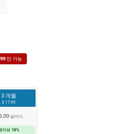
.99
만 가능
3 개월
$ 17.99
6.00
달마다
세이브 14%