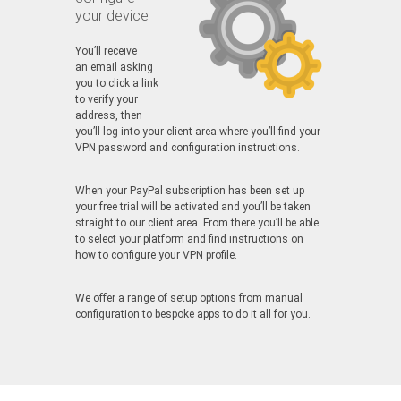
your device
You’ll receive
an email asking
you to click a link
to verify your
address, then
you’ll log into your client area where you’ll find your
VPN password and configuration instructions.
When your PayPal subscription has been set up
your free trial will be activated and you’ll be taken
straight to our client area. From there you’ll be able
to select your platform and find instructions on
how to configure your VPN profile.
We offer a range of setup options from manual
configuration to bespoke apps to do it all for you.