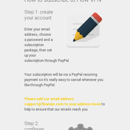
Step 1: create
your account
Enter your email
address, choose
a password and a
subscription
package, then set
up your
subscription through PayPal.
Your subscription will be via a PayPal recurring
payment so it’s really easy to cancel whenever you
like through PayPal.
Please add our email address
support@flowvpn.com to your address book
to
help to ensure that our emails reach you
Step 2:
configure