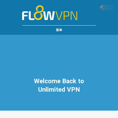
🌏
🇺🇸
菜单
Welcome Back to
Unlimited VPN