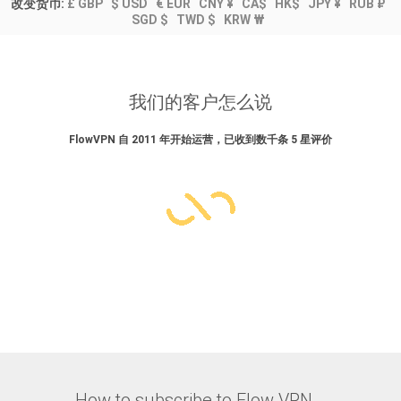
改变货币:
£ GBP
$ USD
€ EUR
CNY ¥
CA$
HK$
JPY ¥
RUB ₽
SGD $
TWD $
KRW ₩
我们的客户怎么说
FlowVPN 自 2011 年开始运营，已收到数千条 5 星评价
How to subscribe to Flow VPN