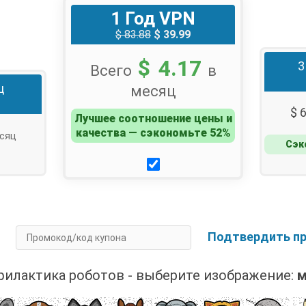
1 Год VPN
$ 83.88
$ 39.99
$ 4.17
3
Всего
в
ц
месяц
$ 
Лучшее соотношение цены и
качества — сэкономьте 52%
сяц
Сэк
од?
Подтвердить п
илактика роботов - выберите изображение: