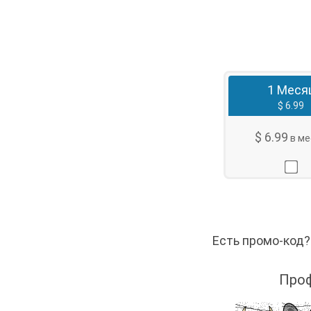
1 Меся
$ 6.99
$ 6.99
в ме
Есть промо-к
Проф