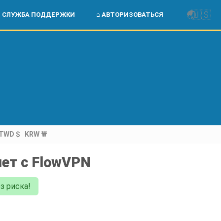
🌏
🇺🇸
СЛУЖБА ПОДДЕРЖКИ
⌂ АВТОРИЗОВАТЬСЯ
TWD $
KRW ₩
нет с FlowVPN
з риска!