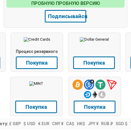
ПРОБНУЮ ПРОБНУЮ ВЕРСИЮ
Подписывайся
Процесс резервного
копирования
Покупка
Покупка
Покупка
Покупка
юту:
£ GBP
$ USD
€ EUR
CNY ¥
CA$
HK$
JPY ¥
RUB ₽
SGD $