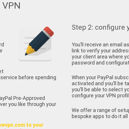
w VPN
Step 2: configure 
rd
You’ll receive an email as
ur
link to verify your address
your client area where yo
password and configurati
et
 service before spending
When your PayPal subscrip
activated and you’ll be t
you’ll be able to select 
configure your VPN profil
 PayPal Pre-Approved
ver you like through your
We offer a range of setu
bespoke apps to do it all 
owvpn.com to your