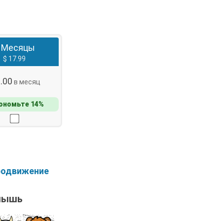
 Месяцы
$ 17.99
6.00
в месяц
ономьте 14%
родвижение
мышь