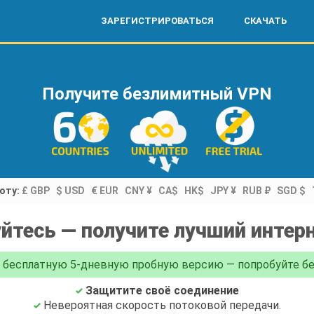
ЗАРЕГИСТРИРОВАТЬСЯ
СКАЧАТЬ
Получите безлимитный VPN
юту:
£ GBP
$ USD
€ EUR
CNY ¥
CA$
HK$
JPY ¥
RUB ₽
SGD $
йтесь — получите лучший интер
 бесплатную 5-дневную пробную версию — попробуйте бе
Защитите своё соединение
Невероятная скорость потоковой передачи.