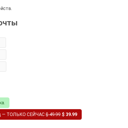
ойств.
почты
ка.
од — ТОЛЬКО СЕЙЧАС
$ 49.99
$ 39.99