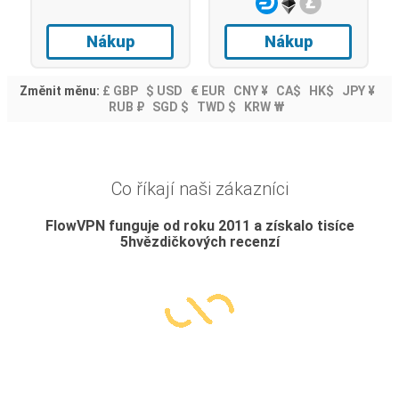
Nákup
Nákup
Změnit měnu:
£ GBP
$ USD
€ EUR
CNY ¥
CA$
HK$
JPY ¥
RUB ₽
SGD $
TWD $
KRW ₩
Co říkají naši zákazníci
FlowVPN funguje od roku 2011 a získalo tisíce
5hvězdičkových recenzí