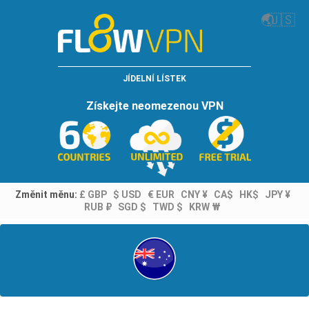
🌏
🇺🇸
JÍDELNÍ LÍSTEK
Získejte neomezenou VPN
Změnit měnu:
£ GBP
$ USD
€ EUR
CNY ¥
CA$
HK$
JPY ¥
RUB ₽
SGD $
TWD $
KRW ₩