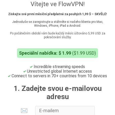
Vítejte ve FlowVPN!
Získejte své první měsíční předplatné za pouhých 1,99 $ – SKVĚLÉ!
Jednoduše se zaregistrujte a stáhněte si našeho klienta pro Mac,
Windows, iPhone, iPad a Android.
Po počátečním období vám bude každý měsíc účtováno 5,99 USD za
pokračování služby.
Speciální nabídka: $ 1.99
($1.99 USD)
Incredible streaming speeds
Unrestricted global Internet access
Connect to servers in 70+ countries from 10 devices
1. Zadejte svou e-mailovou
adresu