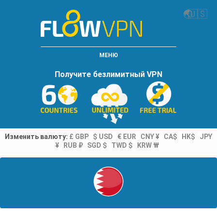
🌏
🇺🇸
МЕНЮ
Получите безлимитный VPN
Изменить валюту:
£ GBP
$ USD
€ EUR
CNY ¥
CA$
HK$
JPY
¥
RUB ₽
SGD $
TWD $
KRW ₩