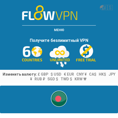
🌏
🇺🇸
МЕНЮ
Получите безлимитный VPN
Изменить валюту:
£ GBP
$ USD
€ EUR
CNY ¥
CA$
HK$
JPY
¥
RUB ₽
SGD $
TWD $
KRW ₩