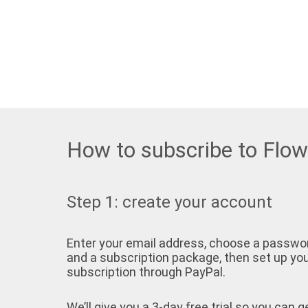
How to subscribe to Flo
Step 1: create your account
Enter your email address, choose a passwo
and a subscription package, then set up yo
subscription through PayPal.
We’ll give you a 3-day free trial so you can g