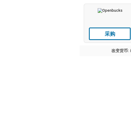
采购
改变货币: