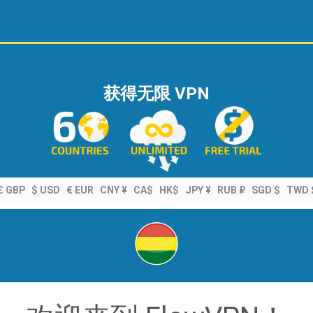
获得无限 VPN
£ GBP
$ USD
€ EUR
CNY ¥
CA$
HK$
JPY ¥
RUB ₽
SGD $
TWD 