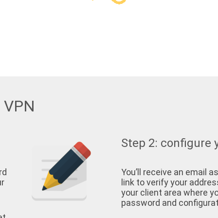
w VPN
Step 2: configure 
rd
You’ll receive an email as
ur
link to verify your address
your client area where yo
password and configurati
et