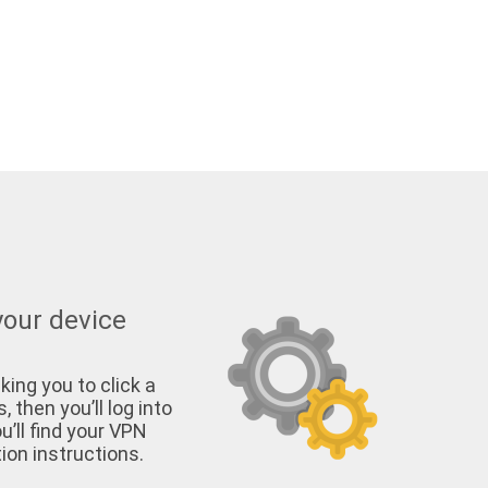
your device
king you to click a
, then you’ll log into
u’ll find your VPN
on instructions.