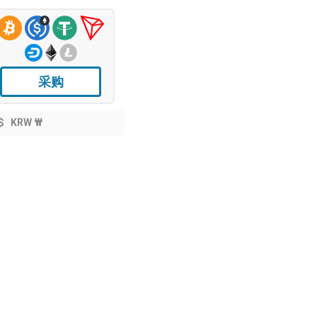
采购
$
KRW ₩