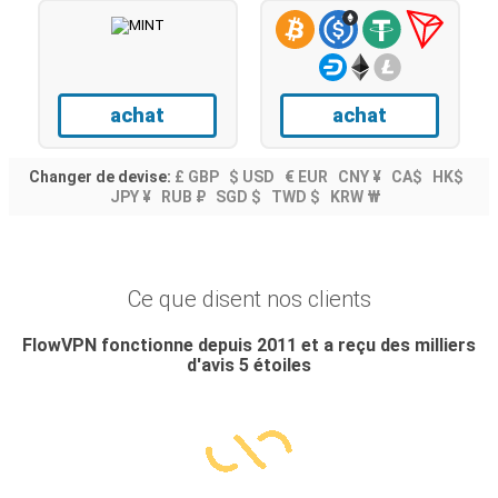
achat
achat
Changer de devise:
£ GBP
$ USD
€ EUR
CNY ¥
CA$
HK$
JPY ¥
RUB ₽
SGD $
TWD $
KRW ₩
Ce que disent nos clients
FlowVPN fonctionne depuis 2011 et a reçu des milliers
d'avis 5 étoiles