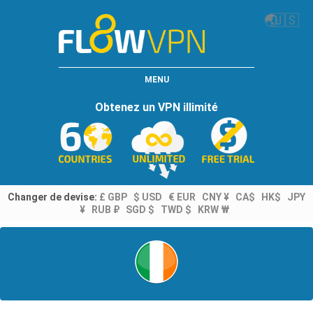
🌏
🇺🇸
MENU
Obtenez un VPN illimité
Changer de devise:
£ GBP
$ USD
€ EUR
CNY ¥
CA$
HK$
JPY
¥
RUB ₽
SGD $
TWD $
KRW ₩