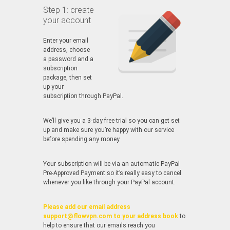
Step 1: create
your account
Enter your email
address, choose
a password and a
subscription
package, then set
up your
subscription through PayPal.
We’ll give you a 3-day free trial so you can get set
up and make sure you’re happy with our service
before spending any money.
Your subscription will be via an automatic PayPal
Pre-Approved Payment so it’s really easy to cancel
whenever you like through your PayPal account.
Please add our email address
support@flowvpn.com to your address book
to
help to ensure that our emails reach you