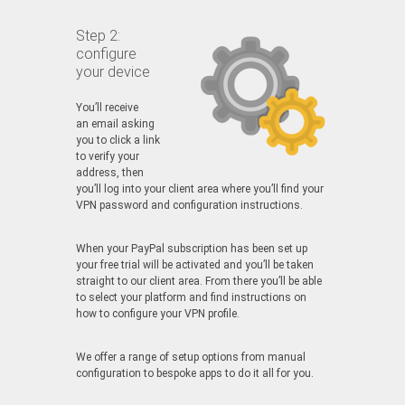
Step 2:
configure
your device
You’ll receive
an email asking
you to click a link
to verify your
address, then
you’ll log into your client area where you’ll find your
VPN password and configuration instructions.
When your PayPal subscription has been set up
your free trial will be activated and you’ll be taken
straight to our client area. From there you’ll be able
to select your platform and find instructions on
how to configure your VPN profile.
We offer a range of setup options from manual
configuration to bespoke apps to do it all for you.