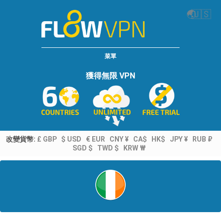
🌏
🇺🇸
菜單
獲得無限 VPN
改變貨幣:
£ GBP
$ USD
€ EUR
CNY ¥
CA$
HK$
JPY ¥
RUB ₽
SGD $
TWD $
KRW ₩