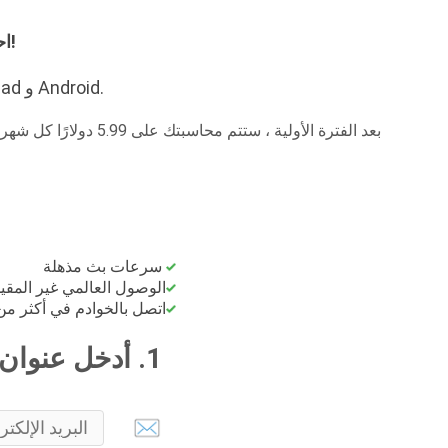
احصل على اشتراكك الأول لمدة شهر مقابل 1.99 دولار فقط - رائع!
ما عليك سوى الاشتراك وتنزيل عميلنا لأنظمة Mac و Windows و iPhone و iPad و Android.
بعد الفترة الأولية ، ستتم محاسبتك على 5.99 دولارًا كل شهر لمواصلة خدمتك.
سرعات بث مذهلة
الوصول العالمي غير المقيد
اتصل بالخوادم في أكثر من 70 دولة من 10 أجه
1. أدخل عنوان بريدك الإلكتروني