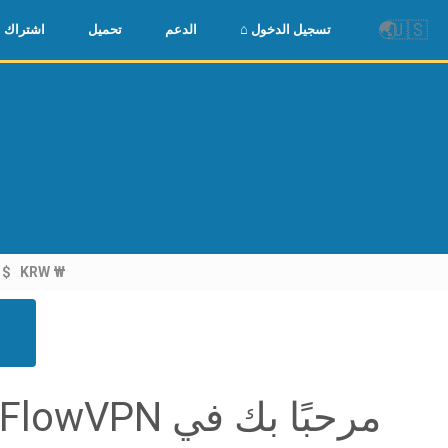
🌏
🇺🇸
⌂ تسجيل الدخول
الدعم
تحميل
اشتراك
 $
KRW ₩
مرحبًا بك في FlowVPN!