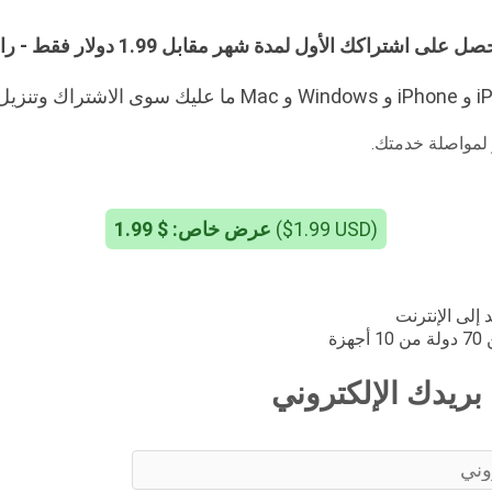
عرض خاص: $ 1.99
($1.99 USD)
 إلى الإنترنت
زة