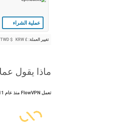
عملية الشراء
TWD $
KRW ₩
£ GBP
تغيير العملة:
ماذا يقول عملا
تعمل FlowVPN منذ عام 2011 وتلقت آلاف التقييمات من فئة الخمس نجوم