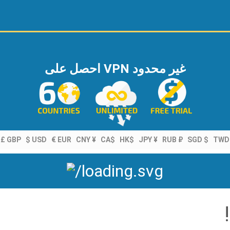
احصل على VPN غير محدود
ت:
£ GBP
$ USD
€ EUR
CNY ¥
CA$
HK$
JPY ¥
RUB ₽
SGD $
TWD