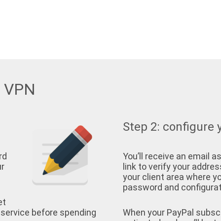
w VPN
Step 2: configure 
rd
You’ll receive an email as
ur
link to verify your address
your client area where yo
password and configurati
et
 service before spending
When your PayPal subscrip