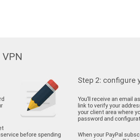
w VPN
Step 2: configure 
rd
You’ll receive an email as
ur
link to verify your address
your client area where yo
password and configurati
et
 service before spending
When your PayPal subscrip