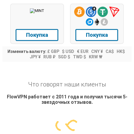
Покупка
Покупка
Изменить валюту:
£ GBP
$ USD
€ EUR
CNY ¥
CA$
HK$
JPY ¥
RUB ₽
SGD $
TWD $
KRW ₩
Что говорят наши клиенты
FlowVPN работает с 2011 года и получил тысячи 5-
звездочных отзывов.