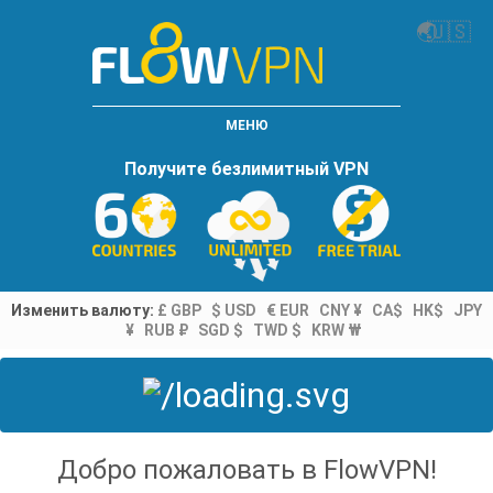
🌏
🇺🇸
МЕНЮ
Получите безлимитный VPN
Изменить валюту:
£ GBP
$ USD
€ EUR
CNY ¥
CA$
HK$
JPY
¥
RUB ₽
SGD $
TWD $
KRW ₩
Добро пожаловать в FlowVPN!