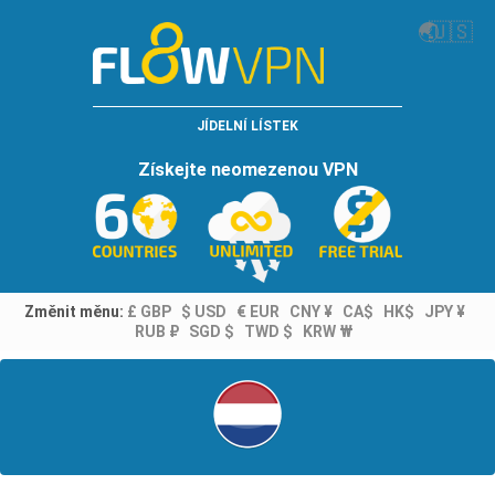
🌏
🇺🇸
JÍDELNÍ LÍSTEK
Získejte neomezenou VPN
Změnit měnu:
£ GBP
$ USD
€ EUR
CNY ¥
CA$
HK$
JPY ¥
RUB ₽
SGD $
TWD $
KRW ₩