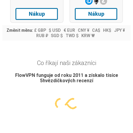
Nákup
Nákup
Změnit měnu:
£ GBP
$ USD
€ EUR
CNY ¥
CA$
HK$
JPY ¥
RUB ₽
SGD $
TWD $
KRW ₩
Co říkají naši zákazníci
FlowVPN funguje od roku 2011 a získalo tisíce
5hvězdičkových recenzí