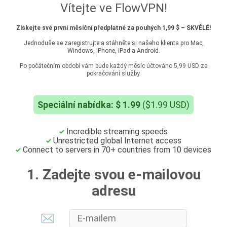
Vítejte ve FlowVPN!
Získejte své první měsíční předplatné za pouhých 1,99 $ – SKVĚLÉ!
Jednoduše se zaregistrujte a stáhněte si našeho klienta pro Mac,
Windows, iPhone, iPad a Android.
Po počátečním období vám bude každý měsíc účtováno 5,99 USD za
pokračování služby.
Speciální nabídka: $ 1.99
($1.99 USD)
Incredible streaming speeds
Unrestricted global Internet access
Connect to servers in 70+ countries from 10 devices
1. Zadejte svou e-mailovou
adresu