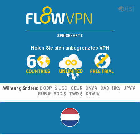
🌏
🇺🇸
SPEISEKARTE
Holen Sie sich unbegrenztes VPN
Währung ändern:
£ GBP
$ USD
€ EUR
CNY ¥
CA$
HK$
JPY ¥
RUB ₽
SGD $
TWD $
KRW ₩