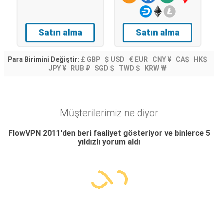
Satın alma
Satın alma
Para Birimini Değiştir:
£ GBP
$ USD
€ EUR
CNY ¥
CA$
HK$
JPY ¥
RUB ₽
SGD $
TWD $
KRW ₩
Müşterilerimiz ne diyor
FlowVPN 2011'den beri faaliyet gösteriyor ve binlerce 5
yıldızlı yorum aldı