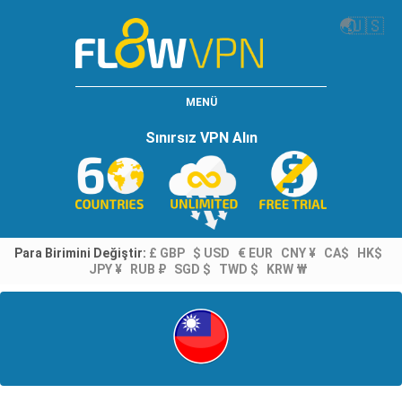
🌏
🇺🇸
MENÜ
Sınırsız VPN Alın
Para Birimini Değiştir:
£ GBP
$ USD
€ EUR
CNY ¥
CA$
HK$
JPY ¥
RUB ₽
SGD $
TWD $
KRW ₩