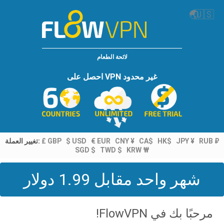
🌏
🇺🇸
لائحة الطعام
احصل على VPN غير محدود
تغيير العملة:
£ GBP
$ USD
€ EUR
CNY ¥
CA$
HK$
JPY ¥
RUB ₽
SGD $
TWD $
KRW ₩
شهر واحد مقابل 1.99 دولار
مرحبًا بك في FlowVPN!