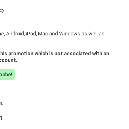
acy
ne, Android, iPad, Mac and Windows as well as
 this promotion which is not associated with an
account.
Woche!
n.
n