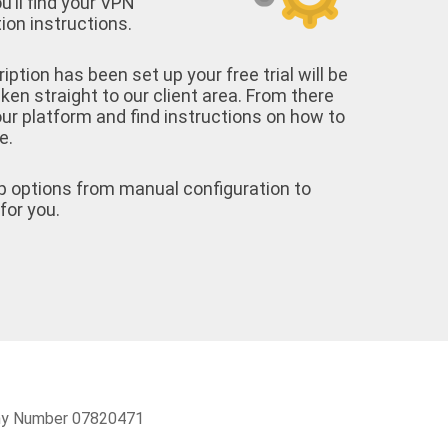
u’ll find your VPN
on instructions.
tion has been set up your free trial will be
aken straight to our client area. From there
your platform and find instructions on how to
e.
p options from manual configuration to
for you.
pany Number 07820471