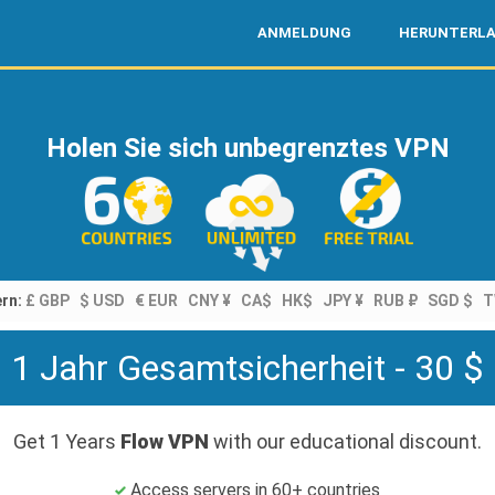
ANMELDUNG
HERUNTERL
Holen Sie sich unbegrenztes VPN
rn:
£ GBP
$ USD
€ EUR
CNY ¥
CA$
HK$
JPY ¥
RUB ₽
SGD $
T
1 Jahr Gesamtsicherheit - 30 $
Get 1 Years
Flow VPN
with our educational discount.
Access servers in 60+ countries