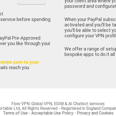
your client area where yo
password and configurati
et
 service before spending
When your PayPal subscrip
activated and you’ll be t
you’ll be able to select 
configure your VPN profil
 PayPal Pre-Approved
ver you like through your
We offer a range of setu
bespoke apps to do it all 
owvpn.com to your
ails reach you
Flow VPN: Global VPN, ESIM & AI Chatbot services
rtable Ltd, All Rights Reserved - Registered in England Com
Terms of Use - Acceptable Use Policy
-
Privacy and Cookies