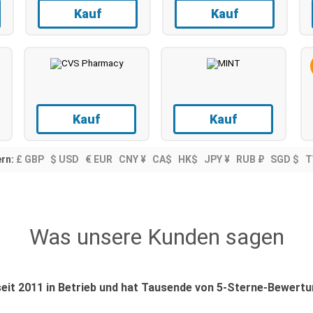
Kauf
Kauf
Kauf
Kauf
rn:
£ GBP
$ USD
€ EUR
CNY ¥
CA$
HK$
JPY ¥
RUB ₽
SGD $
T
Was unsere Kunden sagen
seit 2011 in Betrieb und hat Tausende von 5-Sterne-Bewertu