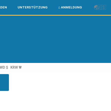
🌏
🇺🇸
ADEN
UNTERSTÜTZUNG
⌂ ANMELDUNG
WD $
KRW ₩