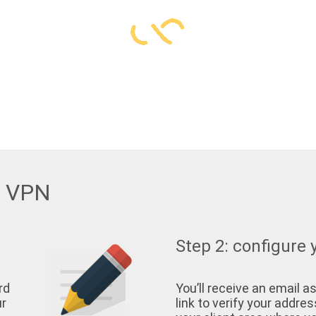
w VPN
Step 2: configure 
rd
You’ll receive an email as
ur
link to verify your address