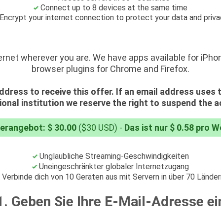
Connect up to 8 devices at the same time
Encrypt your internet connection to protect your data and priv
ernet wherever you are. We have apps available for iPho
browser plugins for Chrome and Firefox.
ddress to receive this offer. If an email address uses
onal institution we reserve the right to suspend the 
erangebot: $ 30.00
($30 USD) -
Das ist nur $ 0.58 pro 
Unglaubliche Streaming-Geschwindigkeiten
Uneingeschränkter globaler Internetzugang
Verbinde dich von 10 Geräten aus mit Servern in über 70 Länder
1. Geben Sie Ihre E-Mail-Adresse ei