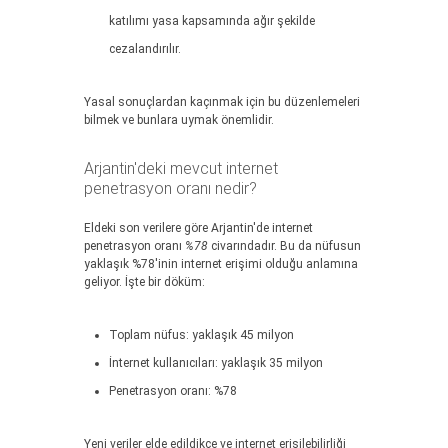
katılımı yasa kapsamında ağır şekilde
cezalandırılır.
Yasal sonuçlardan kaçınmak için bu düzenlemeleri
bilmek ve bunlara uymak önemlidir.
Arjantin'deki mevcut internet
penetrasyon oranı nedir?
Eldeki son verilere göre Arjantin'de internet
penetrasyon oranı
%78
civarındadır. Bu da nüfusun
yaklaşık %78'inin internet erişimi olduğu anlamına
geliyor. İşte bir döküm:
Toplam nüfus: yaklaşık 45 milyon
İnternet kullanıcıları: yaklaşık 35 milyon
Penetrasyon oranı: %78
Yeni veriler elde edildikçe ve internet erişilebilirliği