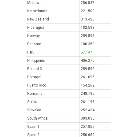
Moldova
256.537
Netherlands
221.509
New Zealand
313.426
Nicaragua
182.593
Norway
259.595
Panama
180.350
Peru
57.147
Philippines
406.270
Poland 3
259.592
Portugal
261.096
Puerto Rico
154.262
Romania
248.735
Serbia
261.196
Slovakia
252.434
South Africa
383.035
Spain 1
257.856
Spain 2
250.689