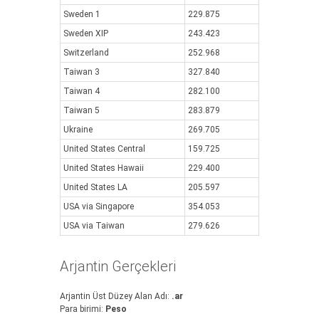
Sweden 1
229.875
Sweden XIP
243.423
Switzerland
252.968
Taiwan 3
327.840
Taiwan 4
282.100
Taiwan 5
283.879
Ukraine
269.705
United States Central
159.725
United States Hawaii
229.400
United States LA
205.597
USA via Singapore
354.053
USA via Taiwan
279.626
Arjantin Gerçekleri
Arjantin Üst Düzey Alan Adı:
.ar
Para birimi:
Peso