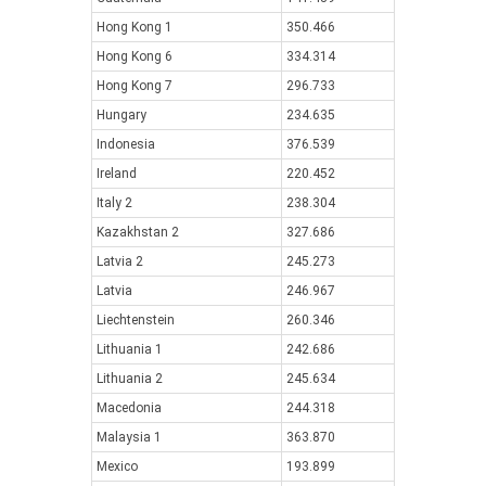
Hong Kong 1
350.466
Hong Kong 6
334.314
Hong Kong 7
296.733
Hungary
234.635
Indonesia
376.539
Ireland
220.452
Italy 2
238.304
Kazakhstan 2
327.686
Latvia 2
245.273
Latvia
246.967
Liechtenstein
260.346
Lithuania 1
242.686
Lithuania 2
245.634
Macedonia
244.318
Malaysia 1
363.870
Mexico
193.899