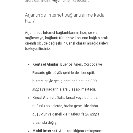
Store'dan indirin
veya
hemen kaydolun
.
Arjantin'de İnternet bağlantıları ne kadar
hızlı?
Arjantin'de İnternet bağlantılarının hızı, servis
sağlayıcıya, bağlantı türüne ve konuma bağlı olarak
önemli ölçüde değişebilir. Genel olarak aşağıdakileri
bekleyebilirsiniz:
Kentsel Alanlar:
Buenos Aires, Córdoba ve
Rosario gibi büyük şehirlerde fiber optik
hizmetleriyle geniş bant bağlantıları
300
Mbps'ye
kadar hızlara ulaşabilmektedir.
Kırsal Alanlar:
Daha kırsal veya daha az
nüfuslu bölgelerde, hızlar genellikle daha
düşüktür ve genellikle
1 Mbps ile 20 Mbps
arasında değişir.
Mobil İnternet:
Ağ tıkanıklığına ve kapsama