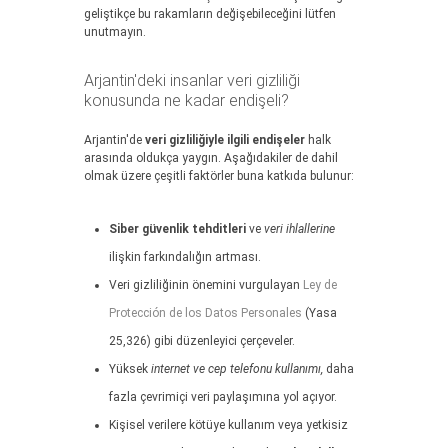
geliştikçe bu rakamların değişebileceğini lütfen
unutmayın.
Arjantin'deki insanlar veri gizliliği
konusunda ne kadar endişeli?
Arjantin'de
veri gizliliğiyle ilgili endişeler
halk
arasında oldukça yaygın. Aşağıdakiler de dahil
olmak üzere çeşitli faktörler buna katkıda bulunur:
Siber güvenlik tehditleri
ve
veri ihlallerine
ilişkin farkındalığın artması.
Veri gizliliğinin önemini vurgulayan
Ley de
Protección de los Datos Personales
(Yasa
25,326) gibi düzenleyici çerçeveler.
Yüksek
internet ve cep telefonu kullanımı,
daha
fazla çevrimiçi veri paylaşımına yol açıyor.
Kişisel verilere kötüye kullanım veya yetkisiz