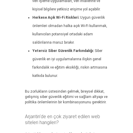
veri işleme uygulamaları, veri ihlallerine ve
kişisel bilgilere yetkisiz erişime yol açabilir.
Herkese Açık Wi-Fi Riskleri:
Uygun güvenlik
önlemleri olmadan halka açık Wi-Fi kullanmak,
kullanıcıları potansiyel ortadaki adam
saldırılarına maruz bırakır.
Yetersiz Siber Güvenlik Farkındalığı:
Siber
güvenlik en iyi uygulamalarına ilişkin genel
farkındalık ve eğitim eksikliği, riskin artmasına
katkıda bulunur.
Bu zorlukların üstesinden gelmek, bireysel dikkat,
gelişmiş siber güvenlik eğitimi ve sağlam altyapı ve
politika önlemlerinin bir kombinasyonunu gerektirir.
Arjantin'de en çok ziyaret edilen web
siteleri hangileri?