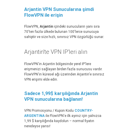
Arjantin VPN Sunucularına şimdi
FlowVPN ile erişin
FlowVPN,
Arjantin
içindeki sunucuların yanı sıra
70'ten fazla ülkede bulunan 100'lerce sunucuya
sahiptir ve size hızlı, sınırsız VPN özgürlüğü sunar.
Arjantin'te VPN IP'leri alın
FlowVPN'in Arjantin bölgesinde yerel IP'lere
erişmenizi sağlayan birden fazla sunucusu vardır.
FlowVPN'in küresel ağı üzerinden Arjantin'e sınırsız
VPN erişimi elde edin.
Sadece 1,99$ karşılığında Arjantin
VPN sunucularına bağlanın!
VPN Promosyonu / Kupon Kodu
COUNTRY-
ARGENTINA
ile FlowVPN'e ilk ayınız için yalnızca
1,99 $ karşılığında kaydolun – normal fiyatın
neredeyse yarısı!