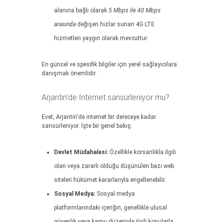
alanına bağlı olarak
5 Mbps ile 40 Mbps
arasında
değişen hızlar sunan 4G LTE
hizmetleri yaygın olarak mevcuttur.
En güncel ve spesifik bilgiler için yerel sağlayıcılara
danışmak önemlidir.
Arjantin'de İnternet sansürleniyor mu?
Evet, Arjantin'de internet bir dereceye kadar
sansürleniyor. İşte bir genel bakış:
Devlet Müdahalesi:
Özellikle korsanlıkla ilgili
olan veya zararlı olduğu düşünülen bazı web
siteleri hükümet kararlarıyla engellenebilir.
Sosyal Medya:
Sosyal medya
platformlarındaki içeriğin, genellikle ulusal
güvenlik veya kamu düzeniyle ilgili konularla