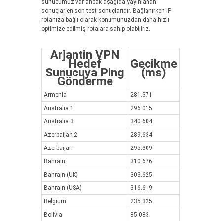
sunucumuz var ancak aşağıda yayınlanan
sonuçlar en son test sonuçlarıdır. Bağlanırken IP
rotanıza bağlı olarak konumunuzdan daha hızlı
optimize edilmiş rotalara sahip olabiliriz.
Arjantin VPN
Hedef
Gecikme
Sunucuya Ping
(ms)
Gönderme
Armenia
281.371
Australia 1
296.015
Australia 3
340.604
Azerbaijan 2
289.634
Azerbaijan
295.309
Bahrain
310.676
Bahrain (UK)
303.625
Bahrain (USA)
316.619
Belgium
235.325
Bolivia
85.083