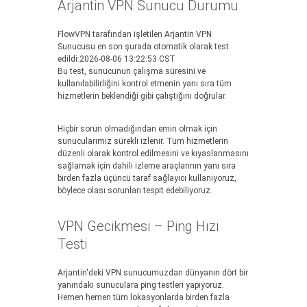
Arjantin VPN Sunucu Durumu
FlowVPN tarafından işletilen Arjantin VPN
Sunucusu en son şurada otomatik olarak test
edildi:2026-08-06 13:22:53 CST
Bu test, sunucunun çalışma süresini ve
kullanılabilirliğini kontrol etmenin yanı sıra tüm
hizmetlerin beklendiği gibi çalıştığını doğrular.
Hiçbir sorun olmadığından emin olmak için
sunucularımız sürekli izlenir. Tüm hizmetlerin
düzenli olarak kontrol edilmesini ve kıyaslanmasını
sağlamak için dahili izleme araçlarının yanı sıra
birden fazla üçüncü taraf sağlayıcı kullanıyoruz,
böylece olası sorunları tespit edebiliyoruz.
VPN Gecikmesi – Ping Hızı
Testi
Arjantin'deki VPN sunucumuzdan dünyanın dört bir
yanındaki sunuculara ping testleri yapıyoruz.
Hemen hemen tüm lokasyonlarda birden fazla