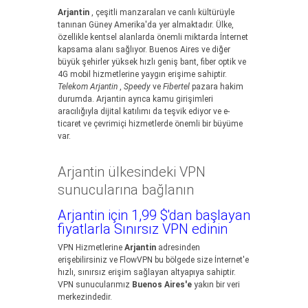
Arjantin
, çeşitli manzaraları ve canlı kültürüyle
tanınan Güney Amerika'da yer almaktadır. Ülke,
özellikle kentsel alanlarda önemli miktarda İnternet
kapsama alanı sağlıyor. Buenos Aires ve diğer
büyük şehirler yüksek hızlı geniş bant, fiber optik ve
4G mobil hizmetlerine yaygın erişime sahiptir.
Telekom Arjantin
,
Speedy
ve
Fibertel
pazara hakim
durumda. Arjantin ayrıca kamu girişimleri
aracılığıyla dijital katılımı da teşvik ediyor ve e-
ticaret ve çevrimiçi hizmetlerde önemli bir büyüme
var.
Arjantin ülkesindeki VPN
sunucularına bağlanın
Arjantin için 1,99 $'dan başlayan
fiyatlarla Sınırsız VPN edinin
VPN Hizmetlerine
Arjantin
adresinden
erişebilirsiniz ve FlowVPN bu bölgede size İnternet'e
hızlı, sınırsız erişim sağlayan altyapıya sahiptir.
VPN sunucularımız
Buenos Aires'e
yakın bir veri
merkezindedir.