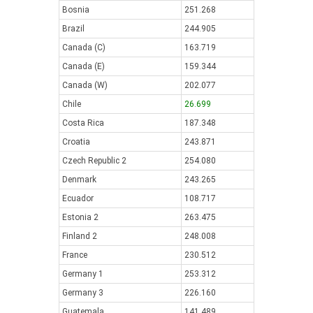
Bosnia
251.268
Brazil
244.905
Canada (C)
163.719
Canada (E)
159.344
Canada (W)
202.077
Chile
26.699
Costa Rica
187.348
Croatia
243.871
Czech Republic 2
254.080
Denmark
243.265
Ecuador
108.717
Estonia 2
263.475
Finland 2
248.008
France
230.512
Germany 1
253.312
Germany 3
226.160
Guatemala
141.489