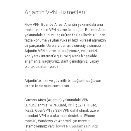
Arjantin VPN Hizmetleri
Flow VPN, Buenos Aires, Arjantin yakınındaki ana
makinemizden VPN hizmetleri sağlar. Buenos Aires
yakınındaki sunucular, 60'tan fazla ülkede 100'den
fazla konuma yayılan yüksek hızlı küresel ağımızın
bir parçasıdır. Ücretsiz deneme süresiyle sınırsız
Arjantin VPN hizmetleri sağlıyoruz, verilerinizi
koruyarak İnternet'e gizli ve güvenli bir şekilde
erişmenizi sağlıyoruz. Bant genişliğinizi yapay
olarak sınırlamıyoruz.
Arjantin'te hızlı ve güvenilir bir bağlantı sağlayan
birden fazla sunucumuz var.
Buenos Aires (Arjantin) yakınındaki VPN
Sunucularımız, WireGuard, PPTP, L2TP, IPSec,
IKEv2, OpenVPN ve SSH VPN dahil olmak üzere
standart VPN protokollerini destekler. iPhone,
macOS, Windows ve Android için mevcut
istemcilerimiz var;
FlowVPN uygulamasını App