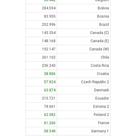
60.442
Belgium
284.594
Bolivia
83.955
Bosnia
252.996
Brazil
143.354
Canada (C)
148.168
Canada (E)
192.147
Canada (W)
261.102
Chile
236.243
Costa Rica
38.806
Croatia
57.824
Czech Republic 2
63.874
Denmark
215.721
Ecuador
78.661
Estonia 2
62.082
Finland 2
61.266
France
58.549
Germany 1