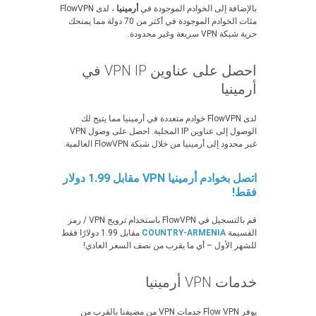
بالإضافة إلى الخوادم الموجودة في
أرمينيا
، لدى FlowVPN
مئات الخوادم الموجودة في أكثر من 70 دولة مما يمنحك
حرية شبكة VPN سريعة وغير محدودة.
احصل على عناوين VPN IP في
أرمينيا
لدى FlowVPN خوادم متعددة في أرمينيا مما يتيح لك
الوصول إلى عناوين IP المحلية. احصل على وصول VPN
غير محدود إلى أرمينيا من خلال شبكة FlowVPN العالمية.
اتصل بخوادم أرمينيا VPN مقابل 1.99 دولار
فقط!
قم بالتسجيل في FlowVPN باستخدام ترويج VPN / رمز
القسيمة
COUNTRY-ARMENIA
مقابل 1.99 دولارًا فقط
للشهر الأول – أي ما يقرب من نصف السعر العادي!
خدمات VPN أرمينيا
يوفر Flow VPN خدمات VPN من مضيفنا بالقرب من