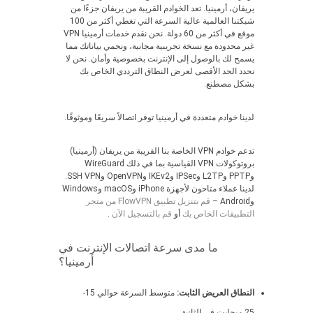
يريفان، أرمينيا. تعد الخوادم القريبة من يريفان جزءًا من
شبكتنا العالمية عالية السرعة التي تغطي أكثر من 100
موقع في أكثر من 60 دولة. نحن نقدم خدمات أرمينيا VPN
غير محدودة مع نسخة تجريبية مجانية، ونحمي بياناتك مما
يسمح لك بالوصول إلى الإنترنت بخصوصية وأمان. نحن لا
نحدد الحد الأقصى لعرض النطاق الترددي الخاص بك
بشكل مصطنع.
لدينا خوادم متعددة في أرمينيا توفر اتصالاً سريعًا وموثوقًا.
تدعم خوادم VPN الخاصة بنا القريبة من يريفان (أرمينيا)
بروتوكولات VPN القياسية بما في ذلك WireGuard
وPPTP وL2TP وIPSec وIKEv2 وOpenVPN وSSH VPN.
لدينا عملاء متاحون لأجهزة iPhone وmacOS وWindows
وAndroid –
قم بتنزيل تطبيق FlowVPN من متجر
التطبيقات الخاص بك
أو
قم بالتسجيل الآن
.
ما مدى سرعة اتصالات الإنترنت في
أرمينيا؟
النطاق العريض الثابت:
متوسط السرعة حوالي 15-
25 ميجابت في الثانية