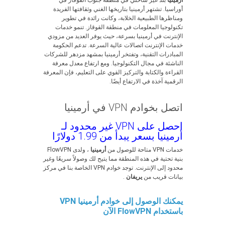
أرمينيا
بلد غير ساحلي في منطقة جنوب القوقاز في
أوراسيا. تشتهر أرمينيا بتاريخها الغني وثقافتها الفريدة
ومناظرها الطبيعية الخلابة، وكانت رائدة في تطوير
تكنولوجيا المعلومات في منطقة القوقاز. تنمو خدمات
الإنترنت في أرمينيا بسرعة، حيث يوفر العديد من مزودي
خدمات الإنترنت اتصالات عالية السرعة. تدعم الحكومة
المبادرات التقنية، وتفتخر أرمينيا بمشهد مزدهر للشركات
الناشئة في مجال التكنولوجيا. ومع ارتفاع معدل معرفة
القراءة والكتابة والتركيز القوي على التعليم، فإن المعرفة
الرقمية آخذة في الارتفاع أيضًا.
اتصل بخوادم VPN في أرمينيا
احصل على VPN غير محدود لـ
أرمينيا بسعر يبدأ من 1.99 دولارًا
خدمات VPN متاحة للوصول من
أرمينيا
، ولدى FlowVPN
بنية تحتية في هذه المنطقة مما يتيح لك وصولاً سريعًا وغير
محدود إلى الإنترنت. توجد خوادم VPN الخاصة بنا في مركز
بيانات قريب من
يريفان
.
يمكنك الوصول إلى خوادم أرمينيا VPN
باستخدام FlowVPN الآن