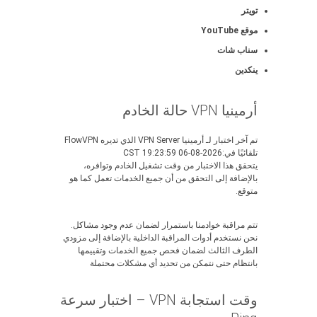
تويتر
موقع YouTube
سناب شات
ينكدين
أرمينيا VPN حالة الخادم
تم آخر اختبار لـ أرمينيا VPN Server الذي تديره FlowVPN
تلقائيًا في:2026-08-06 19:23:59 CST
يتحقق هذا الاختبار من وقت تشغيل الخادم وتوافره،
بالإضافة إلى التحقق من أن جميع الخدمات تعمل كما هو
متوقع.
تتم مراقبة خوادمنا باستمرار لضمان عدم وجود مشاكل.
نحن نستخدم أدوات المراقبة الداخلية بالإضافة إلى مزودي
الطرف الثالث لضمان فحص جميع الخدمات وتقييمها
بانتظام حتى نتمكن من تحديد أي مشكلات محتملة
وقت استجابة VPN – اختبار سرعة