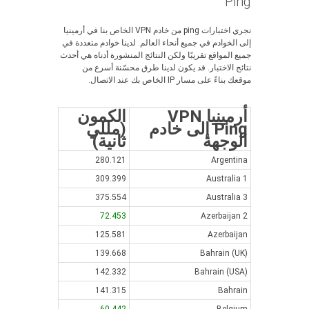
Ping
نجري اختبارات ping من خادم VPN الخاص بنا في أرمينيا
إلى الخوادم في جميع أنحاء العالم. لدينا خوادم متعددة في
جميع المواقع تقريبًا ولكن النتائج المنشورة أدناه هي أحدث
نتائج الاختبار. قد يكون لدينا طرق محسّنة أسرع من
موقعك بناءً على مسار IP الخاص بك عند الاتصال.
أرمينيا VPN
الكمون
Ping إلى خادم
(مللي
الوجهة
ثانية)
280.121
Argentina
309.399
Australia 1
375.554
Australia 3
72.453
Azerbaijan 2
125.581
Azerbaijan
139.668
Bahrain (UK)
142.332
Bahrain (USA)
141.315
Bahrain