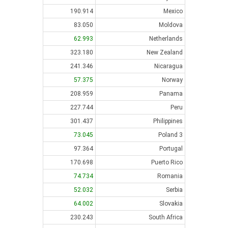
190.914
Mexico
83.050
Moldova
62.993
Netherlands
323.180
New Zealand
241.346
Nicaragua
57.375
Norway
208.959
Panama
227.744
Peru
301.437
Philippines
73.045
Poland 3
97.364
Portugal
170.698
Puerto Rico
74.734
Romania
52.032
Serbia
64.002
Slovakia
230.243
South Africa