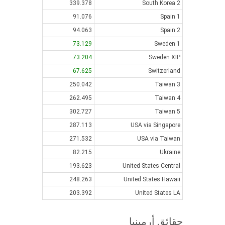
339.378
South Korea 2
91.076
Spain 1
94.063
Spain 2
73.129
Sweden 1
73.204
Sweden XIP
67.625
Switzerland
250.042
Taiwan 3
262.495
Taiwan 4
302.727
Taiwan 5
287.113
USA via Singapore
271.532
USA via Taiwan
82.215
Ukraine
193.623
United States Central
248.263
United States Hawaii
203.392
United States LA
حقائق أرمينيا