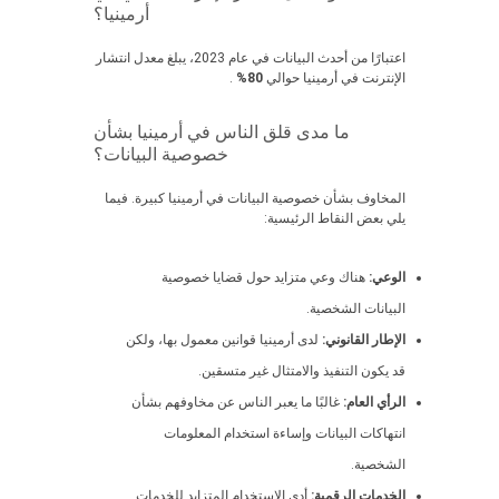
أرمينيا؟
اعتبارًا من أحدث البيانات في عام 2023، يبلغ معدل انتشار
الإنترنت في أرمينيا حوالي
80%
.
ما مدى قلق الناس في أرمينيا بشأن
خصوصية البيانات؟
المخاوف بشأن خصوصية البيانات في أرمينيا كبيرة. فيما
يلي بعض النقاط الرئيسية:
الوعي:
هناك وعي متزايد حول قضايا خصوصية
البيانات الشخصية.
الإطار القانوني:
لدى أرمينيا قوانين معمول بها، ولكن
قد يكون التنفيذ والامتثال غير متسقين.
الرأي العام:
غالبًا ما يعبر الناس عن مخاوفهم بشأن
انتهاكات البيانات وإساءة استخدام المعلومات
الشخصية.
الخدمات الرقمية:
أدى الاستخدام المتزايد للخدمات