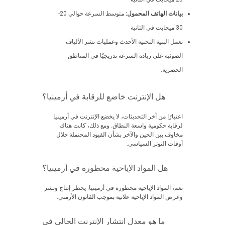
بيانات الهاتف المحمول:
متوسط السرعة حوالي 20-
30 ميجابت في الثانية
تعمل البنية التحتية الأحدث وعمليات نشر الألياف
الضوئية على زيادة السرعة تدريجيًا في المناطق
الحضرية.
هل الإنترنت خاضع للرقابة في أرمينيا؟
اعتبارًا من آخر التحديثات، لا يخضع الإنترنت في أرمينيا
لرقابة حكومية واسعة النطاق. ومع ذلك، كانت هناك
مخاوف بين الحين والآخر بشأن القيود المحتملة خلال
أوقات التوتر السياسي.
هل المواد الإباحية محظورة في أرمينيا؟
نعم، المواد الإباحية محظورة في أرمينيا. يحظر إنتاج ونشر
وعرض المواد الإباحية علانية بموجب القانون الأرمني.
ما هو معدل انتشار الإنترنت الحالي في