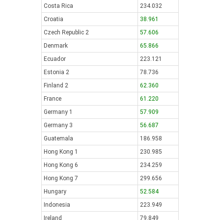
Costa Rica
234.032
Croatia
38.961
Czech Republic 2
57.606
Denmark
65.866
Ecuador
223.121
Estonia 2
78.736
Finland 2
62.360
France
61.220
Germany 1
57.909
Germany 3
56.687
Guatemala
186.958
Hong Kong 1
230.985
Hong Kong 6
234.259
Hong Kong 7
299.656
Hungary
52.584
Indonesia
223.949
Ireland
79.849