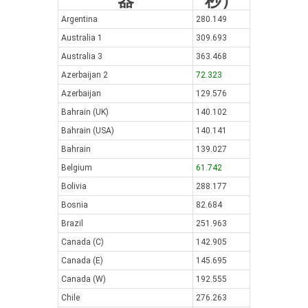
器
秒）
Argentina
280.149
Australia 1
309.693
Australia 3
363.468
Azerbaijan 2
72.323
Azerbaijan
129.576
Bahrain (UK)
140.102
Bahrain (USA)
140.141
Bahrain
139.027
Belgium
61.742
Bolivia
288.177
Bosnia
82.684
Brazil
251.963
Canada (C)
142.905
Canada (E)
145.695
Canada (W)
192.555
Chile
276.263