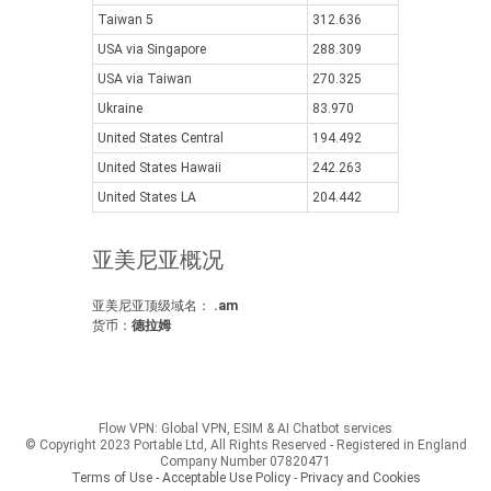
Taiwan 5
312.636
USA via Singapore
288.309
USA via Taiwan
270.325
Ukraine
83.970
United States Central
194.492
United States Hawaii
242.263
United States LA
204.442
亚美尼亚概况
亚美尼亚顶级域名：
.am
货币：
德拉姆
Flow VPN: Global VPN, ESIM & AI Chatbot services
© Copyright 2023 Portable Ltd, All Rights Reserved - Registered in England
Company Number 07820471
Terms of Use - Acceptable Use Policy
-
Privacy and Cookies