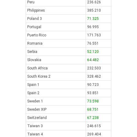
Peru
236.626
Philippines
385.210
Poland 3
71.325
Portugal
96.995
Puerto Rico
171.763
Romania
76.551
Serbia
52.120
Slovakia
64.482
South Africa
232.503
South Korea 2
328.462
Spain 1
90.723
Spain 2
93.851
Sweden 1
73.598
Sweden XIP
68.751
Switzerland
67.238
Taiwan 3
246.615
Taiwan 4
269.404