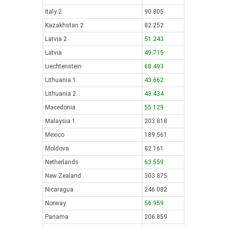
Italy 2
90.805
Kazakhstan 2
82.252
Latvia 2
51.243
Latvia
49.715
Liechtenstein
68.493
Lithuania 1
43.662
Lithuania 2
43.434
Macedonia
55.129
Malaysia 1
203.818
Mexico
189.561
Moldova
82.161
Netherlands
63.559
New Zealand
303.875
Nicaragua
246.082
Norway
56.959
Panama
206.859