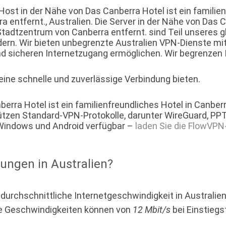
st in der Nähe von Das Canberra Hotel ist ein familienf
ntfernt., Australien. Die Server in der Nähe von Das Ca
Stadtzentrum von Canberra entfernt. sind Teil unseres
ern. Wir bieten unbegrenzte Australien VPN-Dienste mit 
d sicheren Internetzugang ermöglichen. Wir begrenzen Ih
 eine schnelle und zuverlässige Verbindung bieten.
erra Hotel ist ein familienfreundliches Hotel in Canb
tützen Standard-VPN-Protokolle, darunter WireGuard, PP
 Windows und Android verfügbar –
laden Sie die FlowVPN
dungen in Australien?
 durchschnittliche Internetgeschwindigkeit in Australien
e Geschwindigkeiten können von
12 Mbit/s
bei Einstiegs