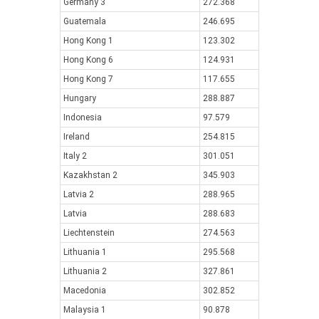
Germany 3
272.368
Guatemala
246.695
Hong Kong 1
123.302
Hong Kong 6
124.931
Hong Kong 7
117.655
Hungary
288.887
Indonesia
97.579
Ireland
254.815
Italy 2
301.051
Kazakhstan 2
345.903
Latvia 2
288.965
Latvia
288.683
Liechtenstein
274.563
Lithuania 1
295.568
Lithuania 2
327.861
Macedonia
302.852
Malaysia 1
90.878