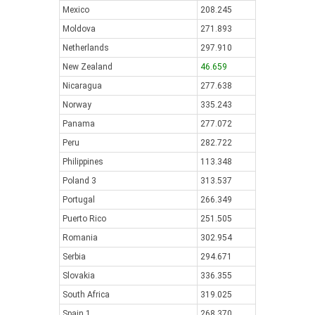
Mexico
208.245
Moldova
271.893
Netherlands
297.910
New Zealand
46.659
Nicaragua
277.638
Norway
335.243
Panama
277.072
Peru
282.722
Philippines
113.348
Poland 3
313.537
Portugal
266.349
Puerto Rico
251.505
Romania
302.954
Serbia
294.671
Slovakia
336.355
South Africa
319.025
Spain 1
268.370