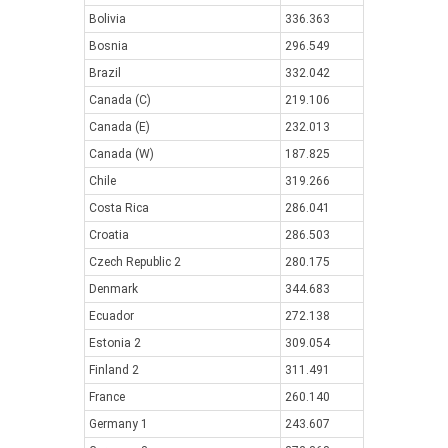
Bolivia
336.363
Bosnia
296.549
Brazil
332.042
Canada (C)
219.106
Canada (E)
232.013
Canada (W)
187.825
Chile
319.266
Costa Rica
286.041
Croatia
286.503
Czech Republic 2
280.175
Denmark
344.683
Ecuador
272.138
Estonia 2
309.054
Finland 2
311.491
France
260.140
Germany 1
243.607