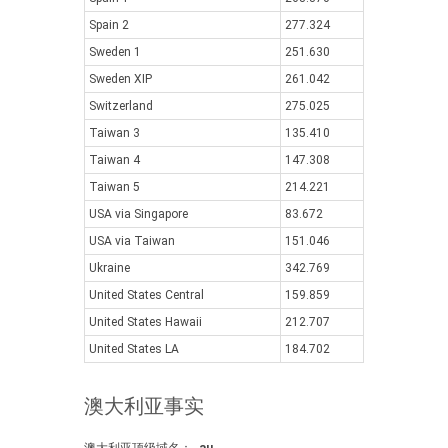
Spain 2
277.324
Sweden 1
251.630
Sweden XIP
261.042
Switzerland
275.025
Taiwan 3
135.410
Taiwan 4
147.308
Taiwan 5
214.221
USA via Singapore
83.672
USA via Taiwan
151.046
Ukraine
342.769
United States Central
159.859
United States Hawaii
212.707
United States LA
184.702
澳大利亚事实