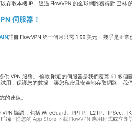
以存取本機 IP。透過 FlowVPN 的全球網路獲得對 巴林 
VPN 伺服器！
AIN
註冊 FlowVPN 第一個月只需 1.99 美元 – 幾乎是
主機提供 VPN 服務。 倫敦 附近的伺服器是我們覆蓋 60 
和免費試用，保護您的數據，讓您私密且安全地存取網路。我
可靠的連線。
PN 協議，包括 WireGuard、PPTP、L2TP、IPSec、I
用戶端 –
從您的 App Store 下載 FlowVPN 應用程式
或
立即