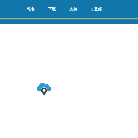
🌏
🇺🇸
報名
下載
支持
⌂ 登錄