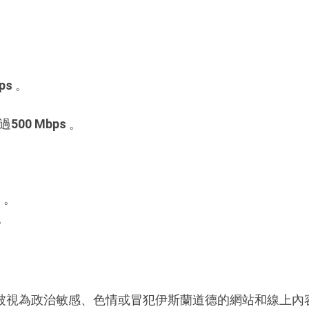
ps
。
過
500 Mbps
。
s
。
。
被視為政治敏感、色情或冒犯伊斯蘭道德的網站和線上內