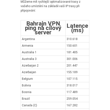
Můžeme mít rychlejší optimalizované trasy z
vašeho umístění na základě vaší IP trasy při
připojování.
Bahrajn VPN
Latence
ping na cílový
(ms)
server
Argentina
310.618
Armenia
150.601
Australia 1
181.405
Australia 3
301.006
Azerbaijan 2
201.447
Azerbaijan
155.189
Belgium
107.115
Bolivia
318.017
Bosnia
117.489
Brazil
259.054
Canada (C)
167.282