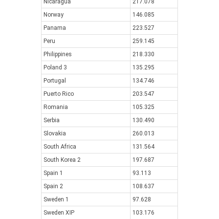
Nicaragua
217.078
Norway
146.085
Panama
223.527
Peru
259.145
Philippines
218.330
Poland 3
135.295
Portugal
134.746
Puerto Rico
203.547
Romania
105.325
Serbia
130.490
Slovakia
260.013
South Africa
131.564
South Korea 2
197.687
Spain 1
93.113
Spain 2
108.637
Sweden 1
97.628
Sweden XIP
103.176