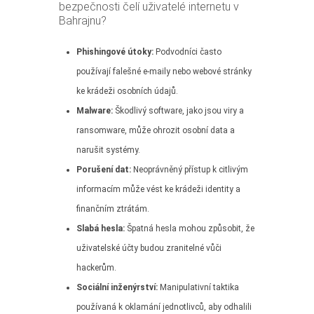
bezpečnosti čelí uživatelé internetu v
Bahrajnu?
Phishingové útoky:
Podvodníci často
používají falešné e-maily nebo webové stránky
ke krádeži osobních údajů.
Malware:
Škodlivý software, jako jsou viry a
ransomware, může ohrozit osobní data a
narušit systémy.
Porušení dat:
Neoprávněný přístup k citlivým
informacím může vést ke krádeži identity a
finančním ztrátám.
Slabá hesla:
Špatná hesla mohou způsobit, že
uživatelské účty budou zranitelné vůči
hackerům.
Sociální inženýrství:
Manipulativní taktika
používaná k oklamání jednotlivců, aby odhalili