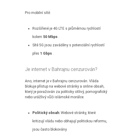
Pro mobilní sítě:
Rozšířené je 4G LTE s průměrnou rychlostí
kolem
50 Mbps
.
Sítě 5G jsou zaváděny s potenciální rychlostí
přes
1 Gbps
.
Je internet v Bahrajnu cenzurován?
Ano, internet je v Bahrajnu cenzurován. Vláda
blokuje přístup na webové stránky a online obsah,
který je považován za politicky citlivý, pornografický
nebo urážlivý vůči islámské morálce.
Politický obsah:
Webové stránky, které
kritizují vládu nebo obhajují politickou reformu,
jsou často blokovány.