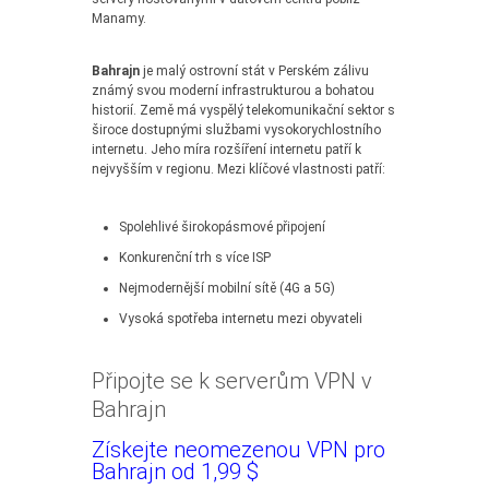
Manamy.
Bahrajn
je malý ostrovní stát v Perském zálivu
známý svou moderní infrastrukturou a bohatou
historií. Země má vyspělý telekomunikační sektor s
široce dostupnými službami vysokorychlostního
internetu. Jeho míra rozšíření internetu patří k
nejvyšším v regionu. Mezi klíčové vlastnosti patří:
Spolehlivé širokopásmové připojení
Konkurenční trh s více ISP
Nejmodernější mobilní sítě (4G a 5G)
Vysoká spotřeba internetu mezi obyvateli
Připojte se k serverům VPN v
Bahrajn
Získejte neomezenou VPN pro
Bahrajn od 1,99 $