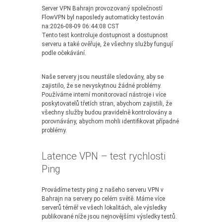
Server VPN Bahrajn provozovaný společností
FlowVPN byl naposledy automaticky testován
na:2026-08-09 06:44:08 CST
Tento test kontroluje dostupnost a dostupnost
serveru a také ověřuje, že všechny služby fungují
podle očekávání.
Naše servery jsou neustále sledovány, aby se
zajistilo, že se nevyskytnou žádné problémy.
Používáme interní monitorovací nástroje i více
poskytovatelů třetích stran, abychom zajistili, že
všechny služby budou pravidelně kontrolovány a
porovnávány, abychom mohli identifikovat případné
problémy.
Latence VPN – test rychlosti
Ping
Provádíme testy ping z našeho serveru VPN v
Bahrajn na servery po celém světě. Máme více
serverů téměř ve všech lokalitách, ale výsledky
publikované níže jsou nejnovějšími výsledky testů.