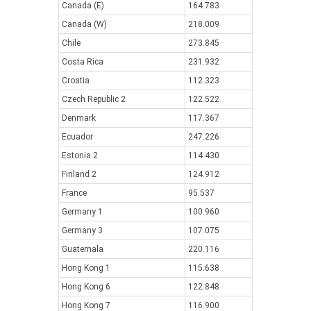
Canada (E)
164.783
Canada (W)
218.009
Chile
273.845
Costa Rica
231.932
Croatia
112.323
Czech Republic 2
122.522
Denmark
117.367
Ecuador
247.226
Estonia 2
114.430
Finland 2
124.912
France
95.537
Germany 1
100.960
Germany 3
107.075
Guatemala
220.116
Hong Kong 1
115.638
Hong Kong 6
122.848
Hong Kong 7
116.900