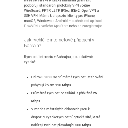
Naše servery VPN blízké Manama (Bahrajn)
podporují standardní protokoly VPN včetně
WireGuard, PPTP, L2TP, IPSec, IKEv2, OpenVPN a
SSH VPN. Máme k dispozici klienty pro iPhone,
macOS, Windows a Android –
stáhněte si aplikaci
FlowVPN z vašeho App Store
nebo
se zaregistrujte
.
Jak rychlé je internetové připojení v
Bahrajn?
Rychlosti internetu v Bahrajnu jsou relativně
vysoké:
Od roku 2023 se průměrné rychlosti stahování
pohybují kolem
120 Mbps
.
Průměrná rychlost odesílání je přibližně
25
Mbps
.
V mnoha městských oblastech jsou k
dispozici vysokorychlostní optické sítě, které
nabízejí rychlost přesahující
500 Mbps
.