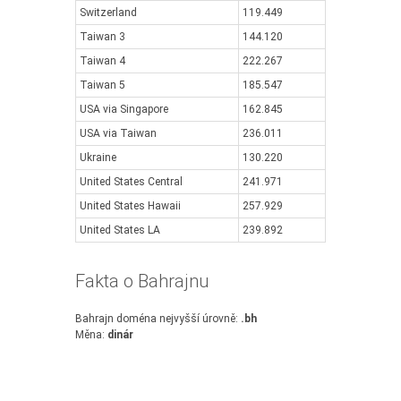
Switzerland
119.449
Taiwan 3
144.120
Taiwan 4
222.267
Taiwan 5
185.547
USA via Singapore
162.845
USA via Taiwan
236.011
Ukraine
130.220
United States Central
241.971
United States Hawaii
257.929
United States LA
239.892
Fakta o Bahrajnu
Bahrajn doména nejvyšší úrovně:
.bh
Měna:
dinár