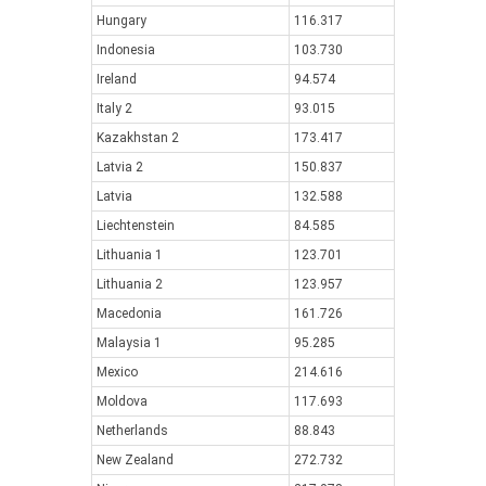
Hungary
116.317
Indonesia
103.730
Ireland
94.574
Italy 2
93.015
Kazakhstan 2
173.417
Latvia 2
150.837
Latvia
132.588
Liechtenstein
84.585
Lithuania 1
123.701
Lithuania 2
123.957
Macedonia
161.726
Malaysia 1
95.285
Mexico
214.616
Moldova
117.693
Netherlands
88.843
New Zealand
272.732