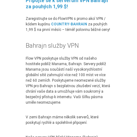
Připojte se k serverům VPN Bahrajn
za pouhých 1,99 $!
Zaregistrujte se do FlowVPN s promo akcí VPN /
kódem kupónu
COUNTRY-BAHRAIN
za pouhých
1,99 $ na první měsíc – téměř polovinu běžné ceny!
Bahrajn služby VPN
Flow VPN poskytuje služby VPN od našeho
hostitele poblíž Manama, Bahrajn. Servery poblíž
Manama jsou součástí naší vysokorychlostní
globální sítě zahrnující více než 100 míst ve více
než 60 zemích. Poskytujeme neomezené služby
VPN pro Bahrajn s bezplatnou zkušební verzí, která
chrání vaše data a umožňuje vám soukromý a
bezpečný přístup k internetu. Vaši šířku pásma
uměle neomezujeme.
V zemi Bahrajn máme několik serverů, které
poskytují rychlé a spolehlivé připojení.