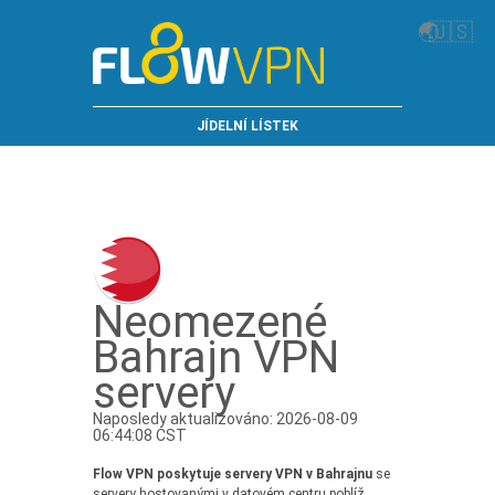
🌏
🇺🇸
JÍDELNÍ LÍSTEK
Neomezené
Bahrajn VPN
servery
Naposledy aktualizováno: 2026-08-09
06:44:08 CST
Flow VPN poskytuje servery VPN v Bahrajnu
se
servery hostovanými v datovém centru poblíž