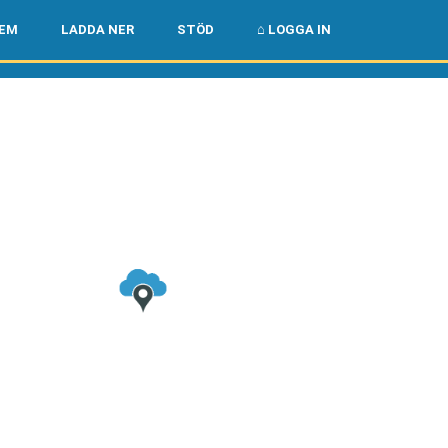
🌏
🇺🇸
LEM
LADDA NER
STÖD
⌂ LOGGA IN