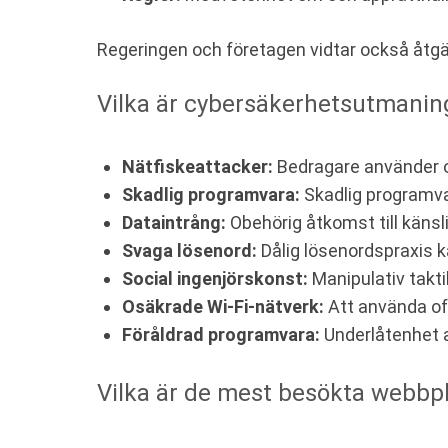
Regeringen och företagen vidtar också åtg
Vilka är cybersäkerhetsutmaning
Nätfiskeattacker:
Bedragare använder of
Skadlig programvara:
Skadlig programva
Dataintrång:
Obehörig åtkomst till känsli
Svaga lösenord:
Dålig lösenordspraxis 
Social ingenjörskonst:
Manipulativ taktik
Osäkrade Wi-Fi-nätverk:
Att använda off
Föråldrad programvara:
Underlåtenhet a
Vilka är de mest besökta webbpl