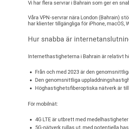
Vi har flera servrar i Bahrain som ger en sna
Våra VPN-servrar nära London (Bahrain) stö
har klienter tillgängliga för iPhone, macOS
Hur snabba är internetanslutnin
Internethastigheterna i Bahrain är relativt h
Från och med 2023 är den genomsnittli
Den genomsnittliga uppladdningshastigh
Höghastighetsfiberoptiska nätverk är ti
För mobilnät:
4G LTE är utbrett med medelhastigheter
5G-nätverk rullas ut, med potentiella ha