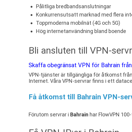
Pålitliga bredbandsanslutningar
Konkurrensutsatt marknad med flera int
Toppmoderna mobilnät (4G och 5G)
Hög internetanvändning bland boende
Bli ansluten till VPN-servr
Skaffa obegränsat VPN för Bahrain från
VPN-tjänster är tillgängliga för åtkomst frå
Internet. Våra VPN-servrar finns i ett datac
Få åtkomst till Bahrain VPN-se
Förutom servrar i
Bahrain
har FlowVPN 100-t