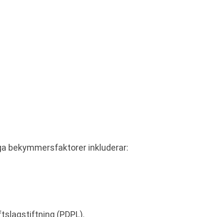
tiga bekymmersfaktorer inkluderar:
slagstiftning (PDPL).