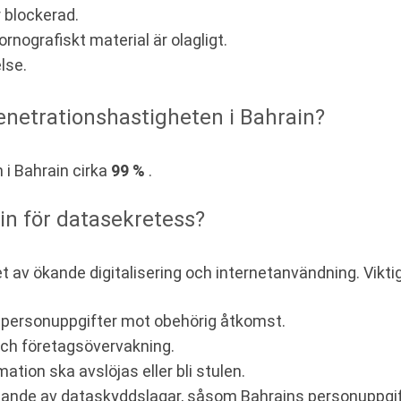
r blockerad.
rnografiskt material är olagligt.
lse.
enetrationshastigheten i Bahrain?
 i Bahrain cirka
99 %
.
in för datasekretess?
vet av ökande digitalisering och internetanvändning. Vik
personuppgifter mot obehörig åtkomst.
 och företagsövervakning.
ation ska avslöjas eller bli stulen.
nde av dataskyddslagar, såsom Bahrains personuppgift