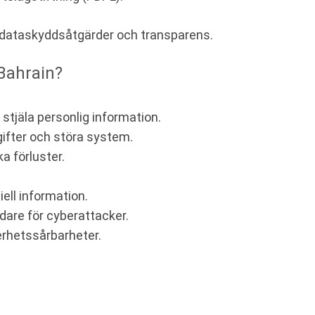
e dataskyddsåtgärder och transparens.
Bahrain?
tjäla personlig information.
fter och störa system.
a förluster.
iell information.
dare för cyberattacker.
erhetssårbarheter.