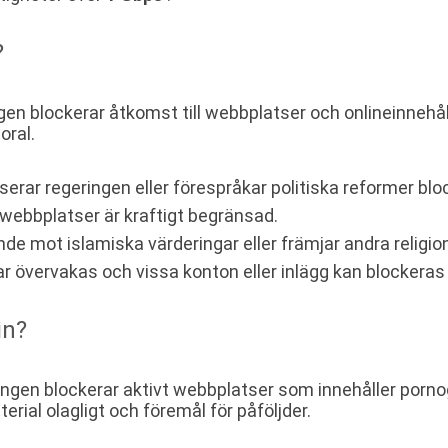
?
ngen blockerar åtkomst till webbplatser och onlineinnehål
oral.
erar regeringen eller förespråkar politiska reformer blo
 webbplatser är kraftigt begränsad.
de mot islamiska värderingar eller främjar andra religi
 övervakas och vissa konton eller inlägg kan blockeras 
in?
ingen blockerar aktivt webbplatser som innehåller pornog
rial olagligt och föremål för påföljder.