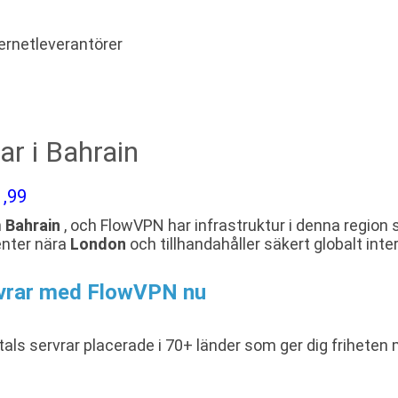
ernetleverantörer
ar i Bahrain
 ,99
n
Bahrain
, och FlowVPN har infrastruktur i denna region s
enter nära
London
och tillhandahåller säkert globalt inte
rvrar med FlowVPN nu
als servrar placerade i 70+ länder som ger dig frihete