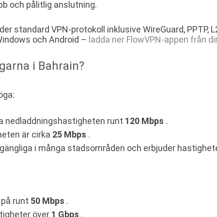
bb och pålitlig anslutning.
der standard VPN-protokoll inklusive WireGuard, PPTP, 
, Windows och Android –
ladda ner FlowVPN-appen från di
garna i Bahrain?
öga:
ga nedladdningshastigheten runt
120 Mbps
.
eten är cirka
25 Mbps
.
llgängliga i många stadsområden och erbjuder hastighet
 på runt
50 Mbps
.
stigheter över
1 Gbps
.