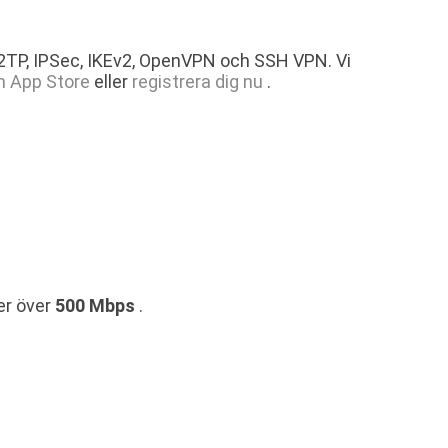
L2TP, IPSec, IKEv2, OpenVPN och SSH VPN. Vi
n App Store
eller
registrera dig nu
.
er över
500 Mbps
.