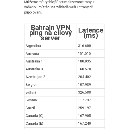
Můžeme mít rychlejší optimalizované trasy z
vašeho umístění na základě vaší IP trasy při
připojování.
Bahrajn VPN
Latence
ping na cílový
(ms)
server
Argentina
316.600
Armenia
151.515
Australia 1
180.035
Australia 3
168.578
Azerbaijan 2
204.402
Belgium
107.989
Bolivia
326.588
Bosnia
117.737
Brazil
259.197
Canada (C)
167.905
Canada (E)
167.240