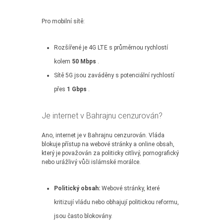
Pro mobilní sítě:
Rozšířené je 4G LTE s průměrnou rychlostí
kolem
50 Mbps
.
Sítě 5G jsou zaváděny s potenciální rychlostí
přes
1 Gbps
.
Je internet v Bahrajnu cenzurován?
Ano, internet je v Bahrajnu cenzurován. Vláda
blokuje přístup na webové stránky a online obsah,
který je považován za politicky citlivý, pornografický
nebo urážlivý vůči islámské morálce.
Politický obsah:
Webové stránky, které
kritizují vládu nebo obhajují politickou reformu,
jsou často blokovány.