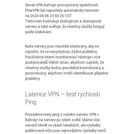
Server VPN Bahrajn provozovaný společností
FlowVPN byl naposledy automaticky testován
na:2026-08-08 23:50:26 CST
Tento test kontroluje dostupnost a dostupnost
serveru a také ověřuje, že všechny služby fungují
podle očekávání.
Naše servery jsou neustále sledovány, aby se
zajistilo, že se nevyskytnou žádné problémy.
Používáme interní monitorovací nástroje i více
poskytovatelů třetích stran, abychom zajistili, že
všechny služby budou pravidelně kontrolovány a
porovnávány, abychom mohli identifikovat případné
problémy.
Latence VPN – test rychlosti
Ping
Provádíme testy ping z našeho serveru VPN v
Bahrajn na servery po celém světě. Máme více
serverů téměř ve všech lokalitách, ale výsledky
publikované níže jsou nejnovějšími výsledky testů.