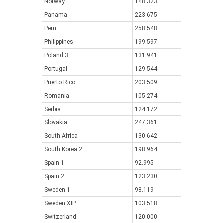
Norway
148.323
Panama
223.675
Peru
258.548
Philippines
199.597
Poland 3
131.941
Portugal
129.544
Puerto Rico
203.509
Romania
105.274
Serbia
124.172
Slovakia
247.361
South Africa
130.642
South Korea 2
198.964
Spain 1
92.995
Spain 2
123.230
Sweden 1
98.119
Sweden XIP
103.518
Switzerland
120.000