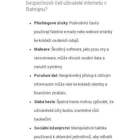
bezpečnosti čelí uživatelé internetu v
Bahrajnu?
Phishingové útoky:
Podvodníci často
používají falešné e-maily nebo webové stránky
ke krádeži osobních údajů.
Malware:
Škodlivý software, jako jsou viry a
ransomware, může ohrozit osobní data a
narušit systémy.
Porušení dat:
Neoprávněný přístup k citlivým
informacím může vést ke krádeži identity a
finančním ztrátám.
Slabá hesla:
Špatná hesla mohou způsobit, že
uživatelské účty budou zranitelné vůči
hackerům.
Sociální inženýrství:
Manipulativní taktika
používaná k oklamání jednotlivců, aby odhalili