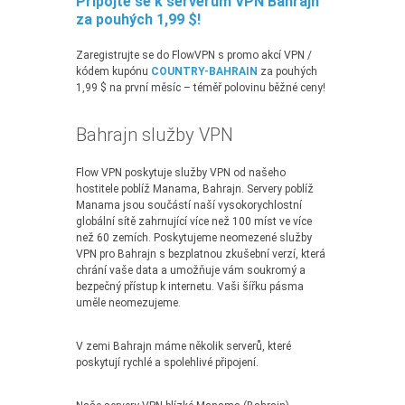
Připojte se k serverům VPN Bahrajn
za pouhých 1,99 $!
Zaregistrujte se do FlowVPN s promo akcí VPN /
kódem kupónu
COUNTRY-BAHRAIN
za pouhých
1,99 $ na první měsíc – téměř polovinu běžné ceny!
Bahrajn služby VPN
Flow VPN poskytuje služby VPN od našeho
hostitele poblíž Manama, Bahrajn. Servery poblíž
Manama jsou součástí naší vysokorychlostní
globální sítě zahrnující více než 100 míst ve více
než 60 zemích. Poskytujeme neomezené služby
VPN pro Bahrajn s bezplatnou zkušební verzí, která
chrání vaše data a umožňuje vám soukromý a
bezpečný přístup k internetu. Vaši šířku pásma
uměle neomezujeme.
V zemi Bahrajn máme několik serverů, které
poskytují rychlé a spolehlivé připojení.