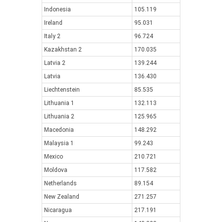
Indonesia
105.119
Ireland
95.031
Italy 2
96.724
Kazakhstan 2
170.035
Latvia 2
139.244
Latvia
136.430
Liechtenstein
85.535
Lithuania 1
132.113
Lithuania 2
125.965
Macedonia
148.292
Malaysia 1
99.243
Mexico
210.721
Moldova
117.582
Netherlands
89.154
New Zealand
271.257
Nicaragua
217.191