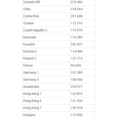
Canada (W)
218.456
Chile
278.564
Costa Rica
231.608
Croatia
112.310
Czech Republic 2
119.076
Denmark
115.385
Ecuador
247.837
Estonia 2
114.496
Finland 2
127.713
France
95.094
Germany 1
101.289
Germany 3
108.436
Guatemala
218.917
Hong Kong 1
123.816
Hong Kong 6
121.520
Hong Kong 7
135.918
Hungary
116.836