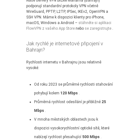
Naše servery VPN blízké Manama (Bahrajn)
podporují standardní protokoly VPN včetně
WireGuard, PPTP, L2TP, IPSec, IKEv2, OpenVPN a
SSH VPN. Máme k dispozici klienty pro iPhone,
macOS, Windows a Android –
stáhněte si aplikaci
FlowVPN z vašeho App Store
nebo
se zaregistrujte
.
Jak rychlé je internetové připojení v
Bahrajn?
Rychlosti internetu v Bahrajnu jsou relativně
vysoké:
Od roku 2023 se průměrné rychlosti stahování
pohybují kolem
120 Mbps
.
Průměrná rychlost odesílání je přibližně
25
Mbps
.
V mnoha městských oblastech jsou k
dispozici vysokorychlostní optické sítě, které
nabízejí rychlost přesahující
500 Mbps
.