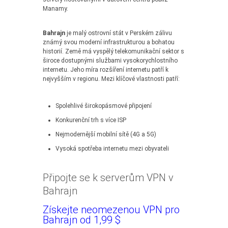
Manamy.
Bahrajn
je malý ostrovní stát v Perském zálivu
známý svou moderní infrastrukturou a bohatou
historií. Země má vyspělý telekomunikační sektor s
široce dostupnými službami vysokorychlostního
internetu. Jeho míra rozšíření internetu patří k
nejvyšším v regionu. Mezi klíčové vlastnosti patří:
Spolehlivé širokopásmové připojení
Konkurenční trh s více ISP
Nejmodernější mobilní sítě (4G a 5G)
Vysoká spotřeba internetu mezi obyvateli
Připojte se k serverům VPN v
Bahrajn
Získejte neomezenou VPN pro
Bahrajn od 1,99 $