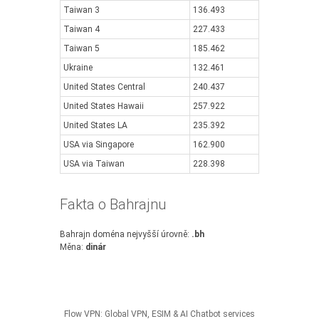
Taiwan 3
136.493
Taiwan 4
227.433
Taiwan 5
185.462
Ukraine
132.461
United States Central
240.437
United States Hawaii
257.922
United States LA
235.392
USA via Singapore
162.900
USA via Taiwan
228.398
Fakta o Bahrajnu
Bahrajn doména nejvyšší úrovně:
.bh
Měna:
dinár
Flow VPN: Global VPN, ESIM & AI Chatbot services