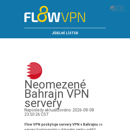
🌏
🇺🇸
JÍDELNÍ LÍSTEK
Neomezené
Bahrajn VPN
servery
Naposledy aktualizováno: 2026-08-08
23:50:26 CST
Flow VPN poskytuje servery VPN v Bahrajnu
se
servery hostovanými v datovém centru poblíž