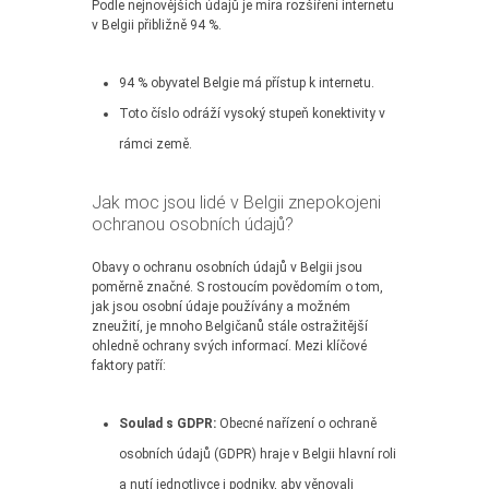
Podle nejnovějších údajů je míra rozšíření internetu
v Belgii přibližně 94 %.
94 % obyvatel Belgie má přístup k internetu.
Toto číslo odráží vysoký stupeň konektivity v
rámci země.
Jak moc jsou lidé v Belgii znepokojeni
ochranou osobních údajů?
Obavy o ochranu osobních údajů v Belgii jsou
poměrně značné. S rostoucím povědomím o tom,
jak jsou osobní údaje používány a možném
zneužití, je mnoho Belgičanů stále ostražitější
ohledně ochrany svých informací. Mezi klíčové
faktory patří:
Soulad s GDPR:
Obecné nařízení o ochraně
osobních údajů (GDPR) hraje v Belgii hlavní roli
a nutí jednotlivce i podniky, aby věnovali