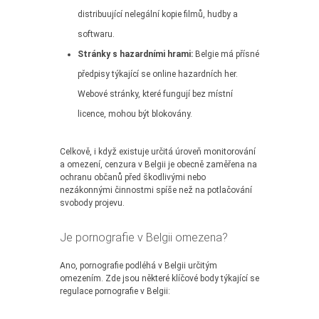
distribuující nelegální kopie filmů, hudby a
softwaru.
Stránky s hazardními hrami:
Belgie má přísné
předpisy týkající se online hazardních her.
Webové stránky, které fungují bez místní
licence, mohou být blokovány.
Celkově, i když existuje určitá úroveň monitorování
a omezení, cenzura v Belgii je obecně zaměřena na
ochranu občanů před škodlivými nebo
nezákonnými činnostmi spíše než na potlačování
svobody projevu.
Je pornografie v Belgii omezena?
Ano, pornografie podléhá v Belgii určitým
omezením. Zde jsou některé klíčové body týkající se
regulace pornografie v Belgii: