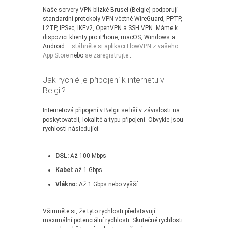
Naše servery VPN blízké Brusel (Belgie) podporují
standardní protokoly VPN včetně WireGuard, PPTP,
L2TP, IPSec, IKEv2, OpenVPN a SSH VPN. Máme k
dispozici klienty pro iPhone, macOS, Windows a
Android –
stáhněte si aplikaci FlowVPN z vašeho
App Store
nebo
se zaregistrujte
.
Jak rychlé je připojení k internetu v
Belgii?
Internetová připojení v Belgii se liší v závislosti na
poskytovateli, lokalitě a typu připojení. Obvykle jsou
rychlosti následující:
DSL:
Až 100 Mbps
Kabel:
až 1 Gbps
Vlákno:
Až 1 Gbps nebo vyšší
Všimněte si, že tyto rychlosti představují
maximální potenciální rychlosti. Skutečné rychlosti