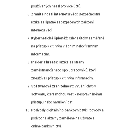
používaných hesel pro více účtů.
Zranitelnosti internetu věcí:
Bezpečnostní
rizika ze špatně zabezpečených zařízení
internetu věcí.
Kybernetická špionáž:
Cílené útoky zaměřené
na přístup k citlivým vládním nebo firemním
informacím.
Insider Threats:
Rizika ze strany
zaměstnanců nebo spolupracovníků, kteří
zneužívají přístup k citlivým informacím.
Softwarová zranitelnost:
Využití chyb v
softwaru, které mohou vést k neoprávněnému
přístupu nebo narušení dat.
Podvody digitálního bankovnictví:
Podvody a
podvodné aktivity zaměřené na uživatele
online bankovnictví.