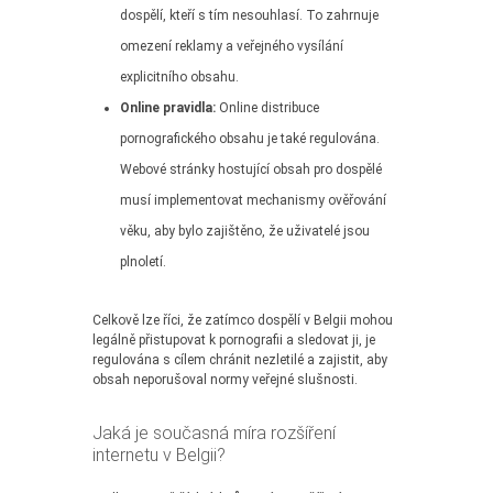
dospělí, kteří s tím nesouhlasí. To zahrnuje
omezení reklamy a veřejného vysílání
explicitního obsahu.
Online pravidla:
Online distribuce
pornografického obsahu je také regulována.
Webové stránky hostující obsah pro dospělé
musí implementovat mechanismy ověřování
věku, aby bylo zajištěno, že uživatelé jsou
plnoletí.
Celkově lze říci, že zatímco dospělí v Belgii mohou
legálně přistupovat k pornografii a sledovat ji, je
regulována s cílem chránit nezletilé a zajistit, aby
obsah neporušoval normy veřejné slušnosti.
Jaká je současná míra rozšíření
internetu v Belgii?