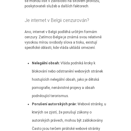
se mohou lišit v závislosti na síťovém provozu,
poskytovateli služeb a dalších faktorech.
Je internet v Belgii cenzurován?
Ano, internet v Belgii podléhá určitým formám
cenzury. Zatímco Belgie je známá svou relativně
vysokou mírou svobody slova a tisku, existují
specifické oblasti, kde vláda ukládá omezení.
Nelegální obsah:
Vláda podniká kroky k
blokování nebo odstranění webových stránek
hostujících nelegální obsah, jako je dětská
pornografie, nenávistné projevy a obsah
podněcující terorismus.
Porušení autorských práv:
Webové stránky, u
kterých se zjistí, že porušují zákony o
autorských právech, mohou být zablokovány.
Často jsou terčem pirátské webové stránky