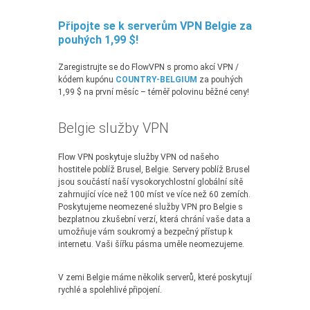
Připojte se k serverům VPN Belgie za
pouhých 1,99 $!
Zaregistrujte se do FlowVPN s promo akcí VPN /
kódem kupónu
COUNTRY-BELGIUM
za pouhých
1,99 $ na první měsíc – téměř polovinu běžné ceny!
Belgie služby VPN
Flow VPN poskytuje služby VPN od našeho
hostitele poblíž Brusel, Belgie. Servery poblíž Brusel
jsou součástí naší vysokorychlostní globální sítě
zahrnující více než 100 míst ve více než 60 zemích.
Poskytujeme neomezené služby VPN pro Belgie s
bezplatnou zkušební verzí, která chrání vaše data a
umožňuje vám soukromý a bezpečný přístup k
internetu. Vaši šířku pásma uměle neomezujeme.
V zemi Belgie máme několik serverů, které poskytují
rychlé a spolehlivé připojení.