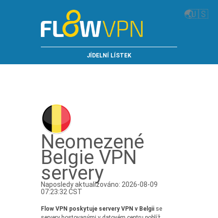
🌏
🇺🇸
JÍDELNÍ LÍSTEK
Neomezené
Belgie VPN
servery
Naposledy aktualizováno: 2026-08-09
07:23:32 CST
Flow VPN poskytuje servery VPN v Belgii
se
servery hostovanými v datovém centru poblíž