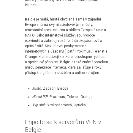
Bruselu.
Belgie
je malá, hustě obydlená země v západní
Evropě známá svými středověkými městy,
renesanční architekturou a sídlem Evropské unie a
NATO. Jeho internetové služby jsou vysoce
rozvinuté a zahrnují rozšířené širokopásmové a
optické sítě. Mezi hlavní poskytovatele
internetových služeb (ISP) patří Proximus, Telenet a
Orange, kteří nabízejí konkurenceschopné rychlosti
a spolehlivé připojení. Belgie je také známá vysokou
mírou penetrace internetu, která zajišťuje široký
přístup k digitálním službám a online zdrojům.
Místo:
Západní Evropa
Hlavní ISP:
Proximus, Telenet, Orange
Typ sítě:
Širokopásmová, Optická
Připojte se k serverům VPN v
Belgie