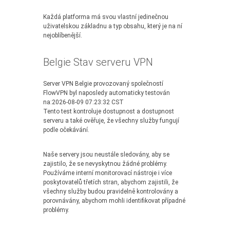
Každá platforma má svou vlastní jedinečnou
uživatelskou základnu a typ obsahu, který je na ní
nejoblíbenější.
Belgie Stav serveru VPN
Server VPN Belgie provozovaný společností
FlowVPN byl naposledy automaticky testován
na:2026-08-09 07:23:32 CST
Tento test kontroluje dostupnost a dostupnost
serveru a také ověřuje, že všechny služby fungují
podle očekávání.
Naše servery jsou neustále sledovány, aby se
zajistilo, že se nevyskytnou žádné problémy.
Používáme interní monitorovací nástroje i více
poskytovatelů třetích stran, abychom zajistili, že
všechny služby budou pravidelně kontrolovány a
porovnávány, abychom mohli identifikovat případné
problémy.