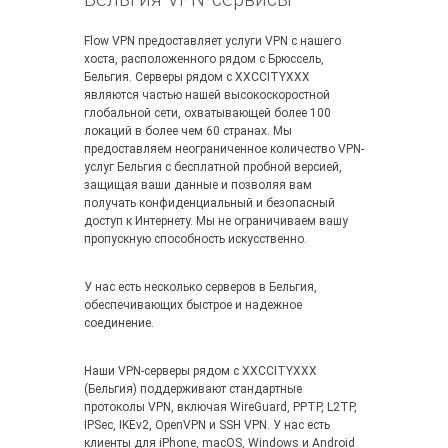
Flow VPN предоставляет услуги VPN с нашего
хоста, расположенного рядом с Брюссель,
Бельгия. Серверы рядом с XXCCITYXXX
являются частью нашей высокоскоростной
глобальной сети, охватывающей более 100
локаций в более чем 60 странах. Мы
предоставляем неограниченное количество VPN-
услуг Бельгия с бесплатной пробной версией,
защищая ваши данные и позволяя вам
получать конфиденциальный и безопасный
доступ к Интернету. Мы не ограничиваем вашу
пропускную способность искусственно.
У нас есть несколько серверов в Бельгия,
обеспечивающих быстрое и надежное
соединение.
Наши VPN-серверы рядом с XXCCITYXXX
(Бельгия) поддерживают стандартные
протоколы VPN, включая WireGuard, PPTP, L2TP,
IPSec, IKEv2, OpenVPN и SSH VPN. У нас есть
клиенты для iPhone, macOS, Windows и Android