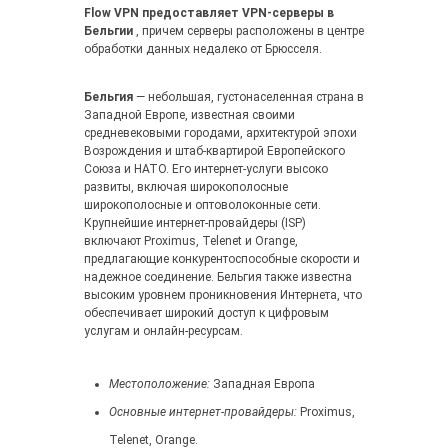
Flow VPN предоставляет VPN-серверы в
Бельгии
, причем серверы расположены в центре
обработки данных недалеко от Брюсселя.
Бельгия
— небольшая, густонаселенная страна в
Западной Европе, известная своими
средневековыми городами, архитектурой эпохи
Возрождения и штаб-квартирой Европейского
Союза и НАТО. Его интернет-услуги высоко
развиты, включая широкополосные
широкополосные и оптоволоконные сети.
Крупнейшие интернет-провайдеры (ISP)
включают Proximus, Telenet и Orange,
предлагающие конкурентоспособные скорости и
надежное соединение. Бельгия также известна
высоким уровнем проникновения Интернета, что
обеспечивает широкий доступ к цифровым
услугам и онлайн-ресурсам.
Местоположение:
Западная Европа
Основные интернет-провайдеры:
Proximus,
Telenet, Orange.