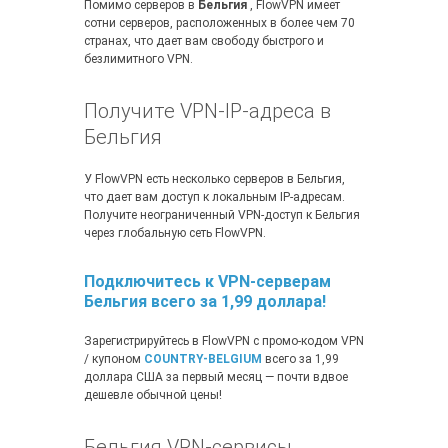
Помимо серверов в
Бельгия
, FlowVPN имеет
сотни серверов, расположенных в более чем 70
странах, что дает вам свободу быстрого и
безлимитного VPN.
Получите VPN-IP-адреса в
Бельгия
У FlowVPN есть несколько серверов в Бельгия,
что дает вам доступ к локальным IP-адресам.
Получите неограниченный VPN-доступ к Бельгия
через глобальную сеть FlowVPN.
Подключитесь к VPN-серверам
Бельгия всего за 1,99 доллара!
Зарегистрируйтесь в FlowVPN с промо-кодом VPN
/ купоном
COUNTRY-BELGIUM
всего за 1,99
доллара США за первый месяц — почти вдвое
дешевле обычной цены!
Бельгия VPN-сервисы