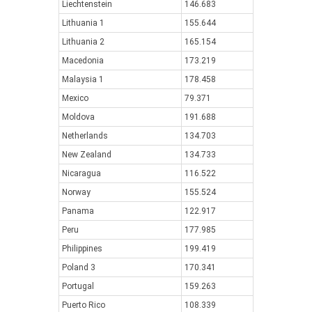
Liechtenstein
146.683
Lithuania 1
155.644
Lithuania 2
165.154
Macedonia
173.219
Malaysia 1
178.458
Mexico
79.371
Moldova
191.688
Netherlands
134.703
New Zealand
134.733
Nicaragua
116.522
Norway
155.524
Panama
122.917
Peru
177.985
Philippines
199.419
Poland 3
170.341
Portugal
159.263
Puerto Rico
108.339