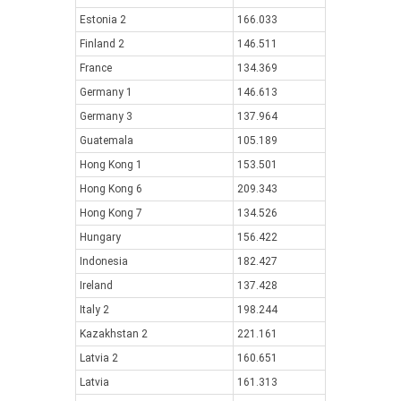
Estonia 2
166.033
Finland 2
146.511
France
134.369
Germany 1
146.613
Germany 3
137.964
Guatemala
105.189
Hong Kong 1
153.501
Hong Kong 6
209.343
Hong Kong 7
134.526
Hungary
156.422
Indonesia
182.427
Ireland
137.428
Italy 2
198.244
Kazakhstan 2
221.161
Latvia 2
160.651
Latvia
161.313