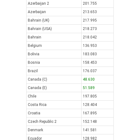
Azerbaijan 2
201.755
Azerbaijan
213.653
Bahrain (UK)
217.995
Bahrain (USA)
218.273
Bahrain
218.042
Belgium
136.953
Bolivia
183.083
Bosnia
158.453
Brazil
176.037
Canada (C)
48.630
Canada (E)
51.589
Chile
197.805
Costa Rica
128.404
Croatia
167.895
Czech Republic 2
152.148
Denmark
141.581
Ecuador
128.982