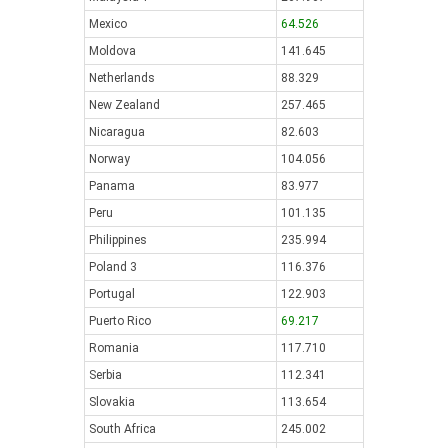
Mexico
64.526
Moldova
141.645
Netherlands
88.329
New Zealand
257.465
Nicaragua
82.603
Norway
104.056
Panama
83.977
Peru
101.135
Philippines
235.994
Poland 3
116.376
Portugal
122.903
Puerto Rico
69.217
Romania
117.710
Serbia
112.341
Slovakia
113.654
South Africa
245.002