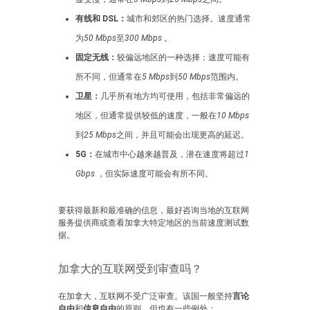
有线和 DSL：
城市和郊区的热门选择。速度通常
为
50 Mbps
至
300 Mbps
。
固定无线：
较偏远地区的一种选择；速度可能有
所不同，但通常在
5 Mbps
到
50 Mbps
范围内。
卫星：
几乎所有地方均可使用，包括非常偏远的
地区，但通常提供较低的速度，一般在
10 Mbps
到
25 Mbps
之间，并且可能会出现更高的延迟。
5G：
在城市中心越来越普及，潜在速度将超过
1
Gbps
，但实际速度可能会有所不同。
要获得最新和最准确的信息，最好咨询当地的互联网
服务提供商或查看加拿大特定地区的当前速度测试数
据。
加拿大的互联网受到审查吗？
在加拿大，互联网不受广泛审查。该国一般坚持
言论
自由
和
信息自由
的原则。但也有一些例外：