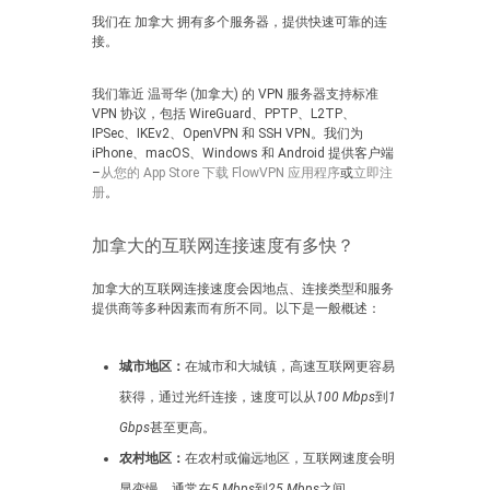
我们在 加拿大 拥有多个服务器，提供快速可靠的连
接。
我们靠近 温哥华 (加拿大) 的 VPN 服务器支持标准
VPN 协议，包括 WireGuard、PPTP、L2TP、
IPSec、IKEv2、OpenVPN 和 SSH VPN。我们为
iPhone、macOS、Windows 和 Android 提供客户端
–
从您的 App Store 下载 FlowVPN 应用程序
或
立即注
册
。
加拿大的互联网连接速度有多快？
加拿大的互联网连接速度会因地点、连接类型和服务
提供商等多种因素而有所不同。以下是一般概述：
城市地区：
在城市和大城镇，高速互联网更容易
获得，通过光纤连接，速度可以从
100 Mbps
到
1
Gbps
甚至更高。
农村地区：
在农村或偏远地区，互联网速度会明
显变慢，通常在
5 Mbps
到
25 Mbps
之间。