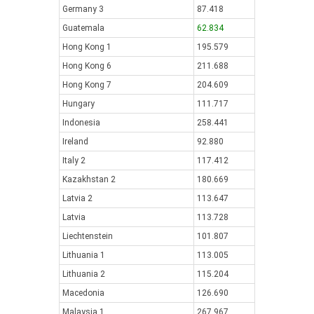
Germany 3
87.418
Guatemala
62.834
Hong Kong 1
195.579
Hong Kong 6
211.688
Hong Kong 7
204.609
Hungary
111.717
Indonesia
258.441
Ireland
92.880
Italy 2
117.412
Kazakhstan 2
180.669
Latvia 2
113.647
Latvia
113.728
Liechtenstein
101.807
Lithuania 1
113.005
Lithuania 2
115.204
Macedonia
126.690
Malaysia 1
267.967