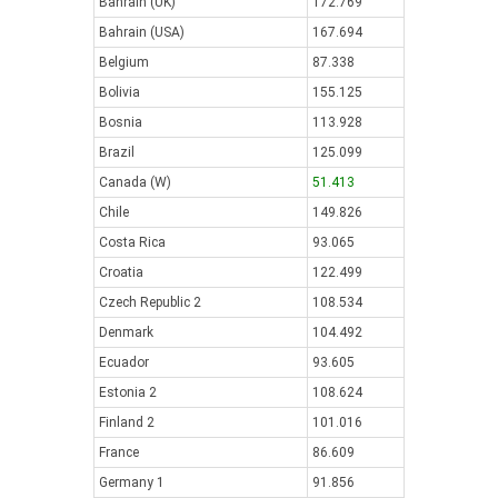
Bahrain (UK)
172.769
Bahrain (USA)
167.694
Belgium
87.338
Bolivia
155.125
Bosnia
113.928
Brazil
125.099
Canada (W)
51.413
Chile
149.826
Costa Rica
93.065
Croatia
122.499
Czech Republic 2
108.534
Denmark
104.492
Ecuador
93.605
Estonia 2
108.624
Finland 2
101.016
France
86.609
Germany 1
91.856