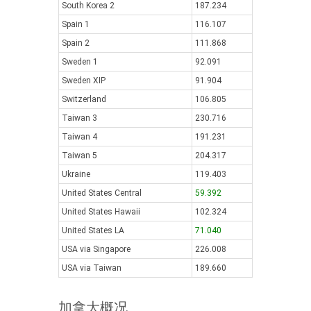
South Korea 2
187.234
Spain 1
116.107
Spain 2
111.868
Sweden 1
92.091
Sweden XIP
91.904
Switzerland
106.805
Taiwan 3
230.716
Taiwan 4
191.231
Taiwan 5
204.317
Ukraine
119.403
United States Central
59.392
United States Hawaii
102.324
United States LA
71.040
USA via Singapore
226.008
USA via Taiwan
189.660
加拿大概况