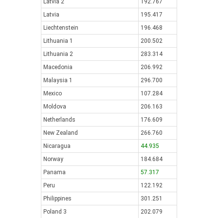
Latvia 2
192.767
Latvia
195.417
Liechtenstein
196.468
Lithuania 1
200.502
Lithuania 2
283.314
Macedonia
206.992
Malaysia 1
296.700
Mexico
107.284
Moldova
206.163
Netherlands
176.609
New Zealand
266.760
Nicaragua
44.935
Norway
184.684
Panama
57.317
Peru
122.192
Philippines
301.251
Poland 3
202.079