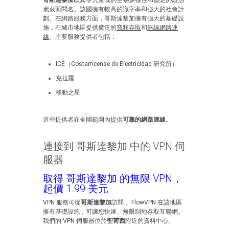
哥斯達黎加
以其
令人驚嘆的生物多樣性
和
穩定的政治
氣候
而聞名。該國擁有較高的識字率和強大的社會計
劃。在網路服務方面，哥斯達黎加擁有強大的基礎設
施，在城市地區提供廣泛的
寬頻存取
和
無線網路連
線
。主要服務提供者包括：
ICE（Costarricense de Electricidad 研究所）
克拉羅
移動之星
這些提供者在全國範圍內提供
可靠的網路連線
。
連接到 哥斯達黎加 中的 VPN 伺
服器
取得 哥斯達黎加 的無限 VPN，
起價 1.99 美元
VPN 服務可從
哥斯達黎加
訪問， FlowVPN 在該地區
擁有基礎設施，可讓您快速、無限制地存取互聯網。
我們的 VPN 伺服器位於
聖荷西
附近的資料中心。