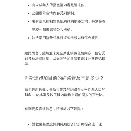
向未成年人傳播色情內容是違法的。
公開展示色情內容受到限制。
現有法規控制對色情網站的網路訪問，特別是在
學校和圖書館等公共機構。
執法部門監督並執行這些法規以確保合規性。
總體而言，雖然並未完全禁止接觸色情內容，但它受
到各種法律限制，以保護特定群體並維護公共道德標
準。
哥斯達黎加目前的網路普及率是多少？
截至最新數據，哥斯大黎加的網路普及率約為人口的
86%
。此比率反映了國內能夠上網的個人的百分比。
有關更多詳細信息，請考慮以下幾點：
對數位基礎設施的持續投資預計將提高這一速