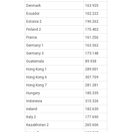
Denmark
163.925
Ecuador
102.222
Estonia 2
196.262
Finland 2
175.402
France
161.256
Germany 1
163.362
Germany 3
173.148
Guatemala
89.938
Hong Kong 1
289.001
Hong Kong 6
307.709
Hong Kong 7
281.281
Hungary
185.335
Indonesia
315.326
Ireland
182.630
Italy 2
177.690
Kazakhstan 2
265.606