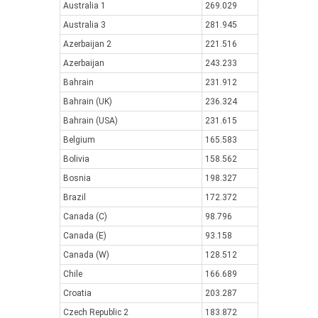
Australia 1
269.029
Australia 3
281.945
Azerbaijan 2
221.516
Azerbaijan
243.233
Bahrain
231.912
Bahrain (UK)
236.324
Bahrain (USA)
231.615
Belgium
165.583
Bolivia
158.562
Bosnia
198.327
Brazil
172.372
Canada (C)
98.796
Canada (E)
93.158
Canada (W)
128.512
Chile
166.689
Croatia
203.287
Czech Republic 2
183.872