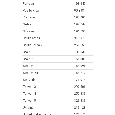
Portugal
198.647
Puerto Rico
90.398
Romania
195.000
Serbia
194.744
Slovakia
196.793
South Africa
315.872
South Korea 2
251.159
Spain 1
185.345
Spain 2
166.888
Sweden 1
164.096
Sweden XIP
164.270
Switzerland
178.914
Taiwan 3
292.306
Taiwan 4
250.333
Taiwan 5
323.833
Ukraine
213.128
United States Central
122.172