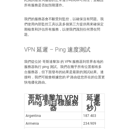
此測試檢查伺服器的正常運作時間和可用性，並驗證
所有服務是否如預期運作。
我們的服務器會不斷受到監控，以確保沒有問題。我
們使用內部監控工具以及多個第三方提供商來確保定
期檢查和評估所有服務，以便我們識別任何潛在問
題。
VPN 延遲 – Ping 速度測試
我們從位於 哥斯達黎加 的 VPN 服務器到世界各地的
服務器執行 ping 測試。我們在幾乎所有位置都有多
台服務器，但下面發布的結果是最新的測試結果。連
接時，我們可能會根據您的 IP 路由從您所在的位置更
快地優化路由。
哥斯達黎加 VPN
延遲
Ping 到目標服務
（毫
器
秒）
Argentina
187.403
Armenia
234.909