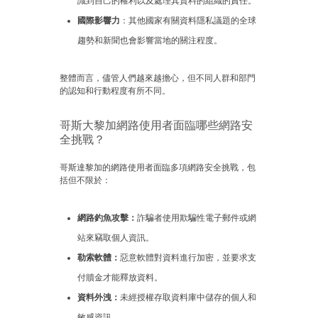
識到自己的權利以及處理其資料的組織的責任。
國際影響力
：其他國家有關資料隱私議題的全球
趨勢和新聞也會影響當地的關注程度。
整體而言，儘管人們越來越擔心，但不同人群和部門
的認知和行動程度有所不同。
哥斯大黎加網路使用者面臨哪些網路安
全挑戰？
哥斯達黎加的網路使用者面臨多項網路安全挑戰，包
括但不限於：
網路釣魚攻擊：
詐騙者使用欺騙性電子郵件或網
站來竊取個人資訊。
勒索軟體：
惡意軟體對資料進行加密，並要求支
付贖金才能釋放資料。
資料外洩：
未經授權存取資料庫中儲存的個人和
敏感資訊。