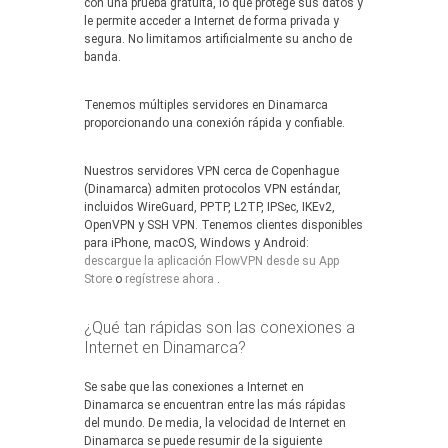
con una prueba gratuita, lo que protege sus datos y
le permite acceder a Internet de forma privada y
segura. No limitamos artificialmente su ancho de
banda.
Tenemos múltiples servidores en Dinamarca
proporcionando una conexión rápida y confiable.
Nuestros servidores VPN cerca de Copenhague
(Dinamarca) admiten protocolos VPN estándar,
incluidos WireGuard, PPTP, L2TP, IPSec, IKEv2,
OpenVPN y SSH VPN. Tenemos clientes disponibles
para iPhone, macOS, Windows y Android:
descargue la aplicación FlowVPN desde su App
Store
o
regístrese ahora
.
¿Qué tan rápidas son las conexiones a
Internet en Dinamarca?
Se sabe que las conexiones a Internet en
Dinamarca se encuentran entre las más rápidas
del mundo. De media, la velocidad de Internet en
Dinamarca se puede resumir de la siguiente