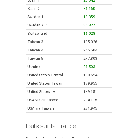
Spain 1
23.642
Spain 2
36.160
Sweden 1
19.359
Sweden XIP
30.827
Switzerland
16.028
Taiwan 3
195.026
Taiwan 4
266.504
Taiwan 5
247.803
Ukraine
38.503
United States Central
130.624
United States Hawaii
179.955
United States LA
149.151
USA via Singapore
234.115
USA via Taiwan
271.945
Faits sur la France