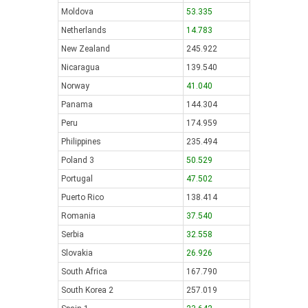
Moldova
53.335
Netherlands
14.783
New Zealand
245.922
Nicaragua
139.540
Norway
41.040
Panama
144.304
Peru
174.959
Philippines
235.494
Poland 3
50.529
Portugal
47.502
Puerto Rico
138.414
Romania
37.540
Serbia
32.558
Slovakia
26.926
South Africa
167.790
South Korea 2
257.019