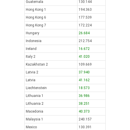
Guatemala
130.144
Hong Kong 1
194.363
Hong Kong 6
177.539
Hong Kong 7
172.224
Hungary
26.684
Indonesia
212.754
Ireland
16.672
Italy 2
41.020
Kazakhstan 2
109.669
Latvia 2
37.940
Latvia
41.162
Liechtenstein
18.573
Lithuania 1
36.986
Lithuania 2
38.251
Macedonia
40.373
Malaysia 1
240.157
Mexico
130.391