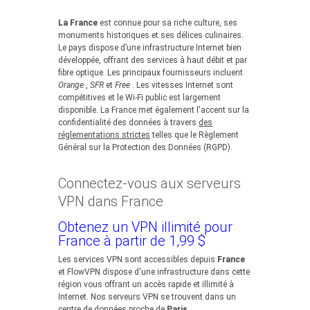
La France
est connue pour sa riche culture, ses
monuments historiques et ses délices culinaires.
Le pays dispose d’une infrastructure Internet bien
développée, offrant des services à haut débit et par
fibre optique. Les principaux fournisseurs incluent
Orange
,
SFR
et
Free
. Les vitesses Internet sont
compétitives et le Wi-Fi public est largement
disponible. La France met également l'accent sur la
confidentialité des données à travers
des
réglementations strictes
telles que le Règlement
Général sur la Protection des Données (RGPD).
Connectez-vous aux serveurs
VPN dans France
Obtenez un VPN illimité pour
France à partir de 1,99 $
Les services VPN sont accessibles depuis
France
et FlowVPN dispose d'une infrastructure dans cette
région vous offrant un accès rapide et illimité à
Internet. Nos serveurs VPN se trouvent dans un
centre de données proche de
Paris
.