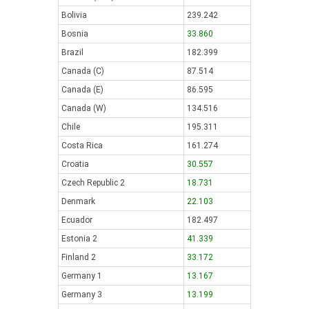
Bolivia
239.242
Bosnia
33.860
Brazil
182.399
Canada (C)
87.514
Canada (E)
86.595
Canada (W)
134.516
Chile
195.311
Costa Rica
161.274
Croatia
30.557
Czech Republic 2
18.731
Denmark
22.103
Ecuador
182.497
Estonia 2
41.339
Finland 2
33.172
Germany 1
13.167
Germany 3
13.199