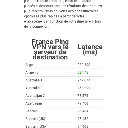
presque tous les endroits, mais les résultats
publiés ci-dessous sont les résultats des tests les
plus récents. Nous pouvons avoir des itinéraires
optimisés plus rapides à partir de votre
emplacement en fonction de votre itinéraire IP lors
de la connexion.
France Ping
VPN vers le
Latence
serveur de
(ms)
destination
Argentina
230.300
Armenia
62.146
Australia 1
247.674
Australia 3
259.299
Azerbaijan 2
78.575
Azerbaijan
79.408
Bahrain
95.464
Bahrain (UK)
95.452
Bahrain (USA)
94.906