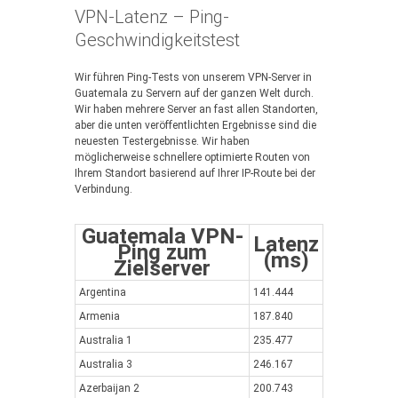
VPN-Latenz – Ping-
Geschwindigkeitstest
Wir führen Ping-Tests von unserem VPN-Server in
Guatemala zu Servern auf der ganzen Welt durch.
Wir haben mehrere Server an fast allen Standorten,
aber die unten veröffentlichten Ergebnisse sind die
neuesten Testergebnisse. Wir haben
möglicherweise schnellere optimierte Routen von
Ihrem Standort basierend auf Ihrer IP-Route bei der
Verbindung.
Guatemala VPN-
Latenz
Ping zum
(ms)
Zielserver
Argentina
141.444
Armenia
187.840
Australia 1
235.477
Australia 3
246.167
Azerbaijan 2
200.743