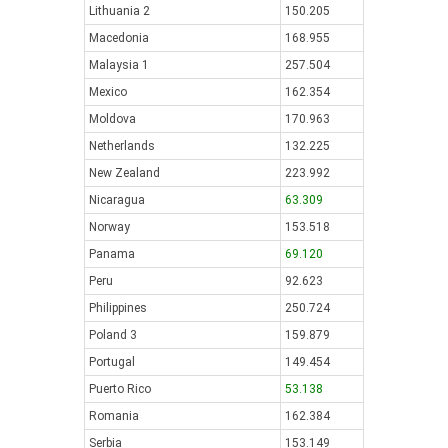
Lithuania 2
150.205
Macedonia
168.955
Malaysia 1
257.504
Mexico
162.354
Moldova
170.963
Netherlands
132.225
New Zealand
223.992
Nicaragua
63.309
Norway
153.518
Panama
69.120
Peru
92.623
Philippines
250.724
Poland 3
159.879
Portugal
149.454
Puerto Rico
53.138
Romania
162.384
Serbia
153.149