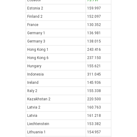
Ecuador
73.797
Estonia 2
159.997
Finland 2
152.097
France
130.352
Germany 1
136.981
Germany 3
138.015
Hong Kong 1
243.416
Hong Kong 6
237.150
Hungary
155.621
Indonesia
311.045
Ireland
145.936
Italy 2
155.338
Kazakhstan 2
220.500
Latvia 2
160.763
Latvia
161.218
Liechtenstein
153.382
Lithuania 1
154.957