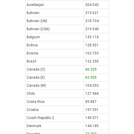
Azerbaijan
204.542
Bahrain
219.621
Bahrain (UK)
218.704
Bahrain (USA)
219.540
Belgium
135.118
Bolivia
128.551
Bosnia
162.703
Brazil
132.250
Canada (C)
66.325
Canada (E)
62.955
Canada (W)
104.203
Chile
127.968
Costa Rica
89.887
Croatia
197.591
Czech Republic 2
149.571
Denmark
144.185