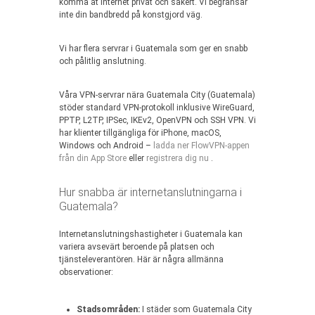
komma åt Internet privat och säkert. Vi begränsar
inte din bandbredd på konstgjord väg.
Vi har flera servrar i Guatemala som ger en snabb
och pålitlig anslutning.
Våra VPN-servrar nära Guatemala City (Guatemala)
stöder standard VPN-protokoll inklusive WireGuard,
PPTP, L2TP, IPSec, IKEv2, OpenVPN och SSH VPN. Vi
har klienter tillgängliga för iPhone, macOS,
Windows och Android –
ladda ner FlowVPN-appen
från din App Store
eller
registrera dig nu
.
Hur snabba är internetanslutningarna i
Guatemala?
Internetanslutningshastigheter i Guatemala kan
variera avsevärt beroende på platsen och
tjänsteleverantören. Här är några allmänna
observationer:
Stadsområden:
I städer som Guatemala City