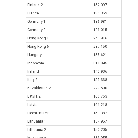
Finland 2
152.097
France
130.352
Germany 1
136.981
Germany 3
138.015
Hong Kong 1
243.416
Hong Kong 6
237.150
Hungary
155.621
Indonesia
311.045
Ireland
145.936
Italy 2
155.338
Kazakhstan 2
220.500
Latvia 2
160.763
Latvia
161.218
Liechtenstein
153.382
Lithuania 1
154.957
Lithuania 2
150.205