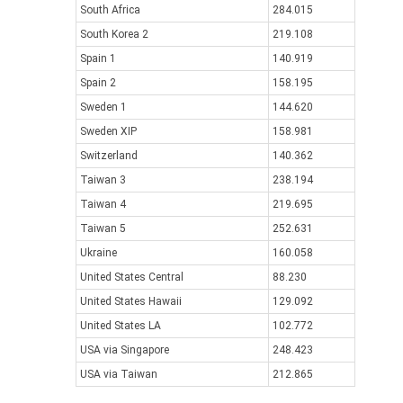
South Africa
284.015
South Korea 2
219.108
Spain 1
140.919
Spain 2
158.195
Sweden 1
144.620
Sweden XIP
158.981
Switzerland
140.362
Taiwan 3
238.194
Taiwan 4
219.695
Taiwan 5
252.631
Ukraine
160.058
United States Central
88.230
United States Hawaii
129.092
United States LA
102.772
USA via Singapore
248.423
USA via Taiwan
212.865