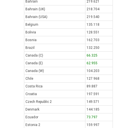
Bahrain
219.621
Bahrain (UK)
218.704
Bahrain (USA)
219.540
Belgium
135.118
Bolivia
128.551
Bosnia
162.703
Brazil
132.250
Canada (C)
66.325
Canada (E)
62.955
Canada (W)
104.203
Chile
127.968
Costa Rica
89.887
Croatia
197.591
Czech Republic 2
149.571
Denmark
144.185
Ecuador
73.797
Estonia 2
159.997