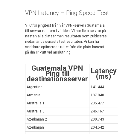
VPN Latency – Ping Speed Test
Vi utför pingtest från vår VPN -server i Guatemala
till servrar runt om i världen. Vi har flera servrar på
nästan alla platser men resultaten som publiceras
nedan är de senaste testresultaten. Vi kan ha
snabbare optimerade rutter från din plats baserat
på din IP -rutt vid anslutning.
Guatemala VPN
Latency
Ping till
(ms)
destinationsserver
Argentina
141.444
Armenia
187.840
Australia 1
235.477
Australia 3
246.167
Azerbaijan 2
200.743
Azerbaijan
204.542