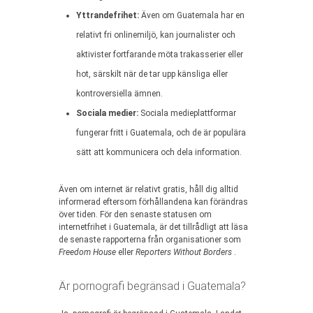
Yttrandefrihet:
Även om Guatemala har en
relativt fri onlinemiljö, kan journalister och
aktivister fortfarande möta trakasserier eller
hot, särskilt när de tar upp känsliga eller
kontroversiella ämnen.
Sociala medier:
Sociala medieplattformar
fungerar fritt i Guatemala, och de är populära
sätt att kommunicera och dela information.
Även om internet är relativt gratis, håll dig alltid
informerad eftersom förhållandena kan förändras
över tiden. För den senaste statusen om
internetfrihet i Guatemala, är det tillrådligt att läsa
de senaste rapporterna från organisationer som
Freedom House
eller
Reporters Without Borders
.
Är pornografi begränsad i Guatemala?