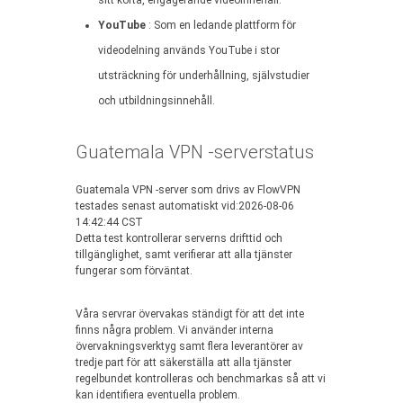
sitt korta, engagerande videoinnehåll.
YouTube
: Som en ledande plattform för
videodelning används YouTube i stor
utsträckning för underhållning, självstudier
och utbildningsinnehåll.
Guatemala VPN -serverstatus
Guatemala VPN -server som drivs av FlowVPN
testades senast automatiskt vid:2026-08-06
14:42:44 CST
Detta test kontrollerar serverns drifttid och
tillgänglighet, samt verifierar att alla tjänster
fungerar som förväntat.
Våra servrar övervakas ständigt för att det inte
finns några problem. Vi använder interna
övervakningsverktyg samt flera leverantörer av
tredje part för att säkerställa att alla tjänster
regelbundet kontrolleras och benchmarkas så att vi
kan identifiera eventuella problem.