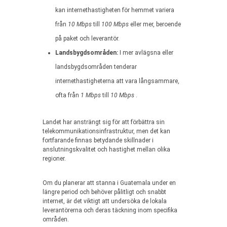
kan internethastigheten för hemmet variera
från
10 Mbps
till
100 Mbps
eller mer, beroende
på paket och leverantör.
Landsbygdsområden:
I mer avlägsna eller
landsbygdsområden tenderar
internethastigheterna att vara långsammare,
ofta från
1 Mbps
till
10 Mbps
.
Landet har ansträngt sig för att förbättra sin
telekommunikationsinfrastruktur, men det kan
fortfarande finnas betydande skillnader i
anslutningskvalitet och hastighet mellan olika
regioner.
Om du planerar att stanna i Guatemala under en
längre period och behöver pålitligt och snabbt
internet, är det viktigt att undersöka de lokala
leverantörerna och deras täckning inom specifika
områden.