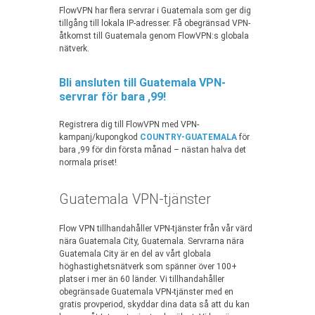
FlowVPN har flera servrar i Guatemala som ger dig
tillgång till lokala IP-adresser. Få obegränsad VPN-
åtkomst till Guatemala genom FlowVPN:s globala
nätverk.
Bli ansluten till Guatemala VPN-
servrar för bara ,99!
Registrera dig till FlowVPN med VPN-
kampanj/kupongkod
COUNTRY-GUATEMALA
för
bara ,99 för din första månad – nästan halva det
normala priset!
Guatemala VPN-tjänster
Flow VPN tillhandahåller VPN-tjänster från vår värd
nära Guatemala City, Guatemala. Servrarna nära
Guatemala City är en del av vårt globala
höghastighetsnätverk som spänner över 100+
platser i mer än 60 länder. Vi tillhandahåller
obegränsade Guatemala VPN-tjänster med en
gratis provperiod, skyddar dina data så att du kan