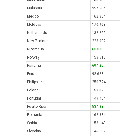
Macedonia
168.955
Malaysia 1
257.504
Mexico
162.354
Moldova
170.963
Netherlands
132.225
New Zealand
223.992
Nicaragua
63.309
Norway
153.518
Panama
69.120
Peru
92.623
Philippines
250.724
Poland 3
159.879
Portugal
149.454
Puerto Rico
53.138
Romania
162.384
Serbia
153.149
Slovakia
145.102