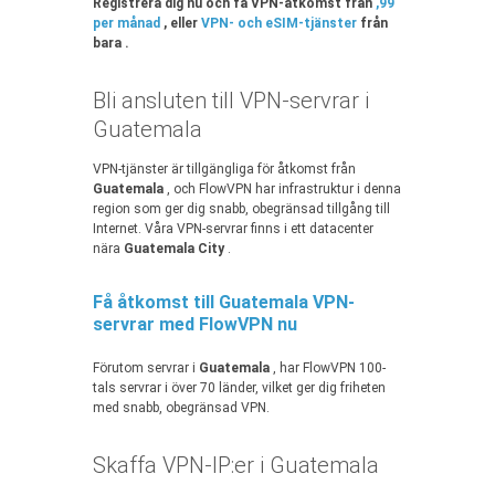
Registrera dig nu och få VPN-åtkomst från
,99
per månad
, eller
VPN- och eSIM-tjänster
från
bara .
Bli ansluten till VPN-servrar i
Guatemala
VPN-tjänster är tillgängliga för åtkomst från
Guatemala
, och FlowVPN har infrastruktur i denna
region som ger dig snabb, obegränsad tillgång till
Internet. Våra VPN-servrar finns i ett datacenter
nära
Guatemala City
.
Få åtkomst till Guatemala VPN-
servrar med FlowVPN nu
Förutom servrar i
Guatemala
, har FlowVPN 100-
tals servrar i över 70 länder, vilket ger dig friheten
med snabb, obegränsad VPN.
Skaffa VPN-IP:er i Guatemala