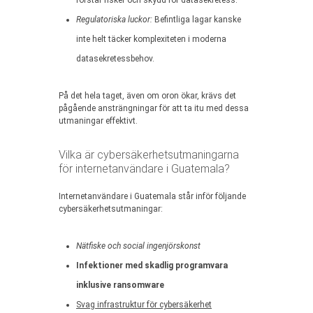
förstår risker och skydd för datasekretess.
Regulatoriska luckor:
Befintliga lagar kanske
inte helt täcker komplexiteten i moderna
datasekretessbehov.
På det hela taget, även om oron ökar, krävs det
pågående ansträngningar för att ta itu med dessa
utmaningar effektivt.
Vilka är cybersäkerhetsutmaningarna
för internetanvändare i Guatemala?
Internetanvändare i Guatemala står inför följande
cybersäkerhetsutmaningar:
Nätfiske och social ingenjörskonst
Infektioner med skadlig programvara
inklusive ransomware
Svag infrastruktur för cybersäkerhet