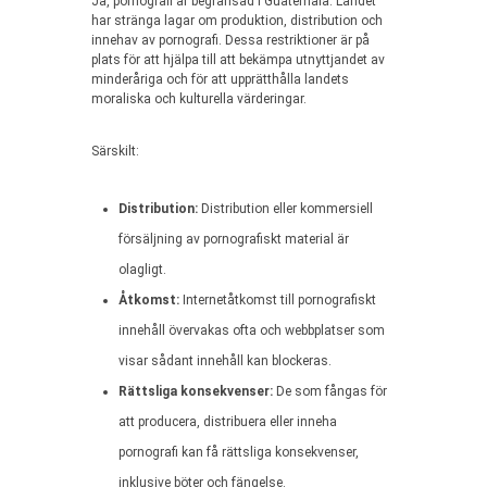
Ja, pornografi är begränsad i Guatemala. Landet
har stränga lagar om produktion, distribution och
innehav av pornografi. Dessa restriktioner är på
plats för att hjälpa till att bekämpa utnyttjandet av
minderåriga och för att upprätthålla landets
moraliska och kulturella värderingar.
Särskilt:
Distribution:
Distribution eller kommersiell
försäljning av pornografiskt material är
olagligt.
Åtkomst:
Internetåtkomst till pornografiskt
innehåll övervakas ofta och webbplatser som
visar sådant innehåll kan blockeras.
Rättsliga konsekvenser:
De som fångas för
att producera, distribuera eller inneha
pornografi kan få rättsliga konsekvenser,
inklusive böter och fängelse.